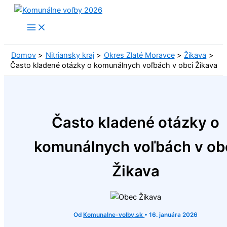
Preskočiť
na
obsah
Domov
Nitriansky kraj
Okres Zlaté Moravce
Žikava
Často kladené otázky o komunálnych voľbách v obci Žikava
Často kladené otázky o
komunálnych voľbách v ob
Žikava
Od
Komunalne-volby.sk
•
16. januára 2026