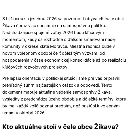
S blížiacou sa jeseňou 2026 sa pozornosť obyvateľstva v obci
Žikava
čoraz viac upriamuje na samosprávnu politiku.
Nadchádzajúce spojené voľby 2026 budú kľúčovým
momentom, kedy sa rozhodne o ďalšom smerovaní našej
komunity v okrese
Zlaté Moravce
. Miestna radnica bude v
novom volebnom období čeliť dôležitým výzvam, od
hospodárenia v čase ekonomickej konsolidácie až po realizáciu
kľúčových rozvojových projektov.
Pre lepšiu orientáciu v politickej situácii sme pre vás pripravili
prehľadný súhrn najčastejších otázok a odpovedí. Tento
dokument mapuje aktuálne vedenie samosprávy
Žikava
,
výsledky z predchádzajúceho obdobia a dôležité termíny, ktoré
by mal každý volič poznať predtým, než pristúpi k volebným
urnám v októbri 2026.
Kto aktuálne stojí v čele obce Žikava?