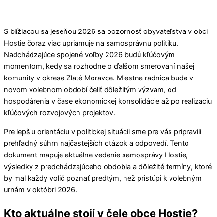
S blížiacou sa jeseňou 2026 sa pozornosť obyvateľstva v obci
Hostie
čoraz viac upriamuje na samosprávnu politiku.
Nadchádzajúce spojené voľby 2026 budú kľúčovým
momentom, kedy sa rozhodne o ďalšom smerovaní našej
komunity v okrese
Zlaté Moravce
. Miestna radnica bude v
novom volebnom období čeliť dôležitým výzvam, od
hospodárenia v čase ekonomickej konsolidácie až po realizáciu
kľúčových rozvojových projektov.
Pre lepšiu orientáciu v politickej situácii sme pre vás pripravili
prehľadný súhrn najčastejších otázok a odpovedí. Tento
dokument mapuje aktuálne vedenie samosprávy
Hostie
,
výsledky z predchádzajúceho obdobia a dôležité termíny, ktoré
by mal každý volič poznať predtým, než pristúpi k volebným
urnám v októbri 2026.
Kto aktuálne stojí v čele obce Hostie?