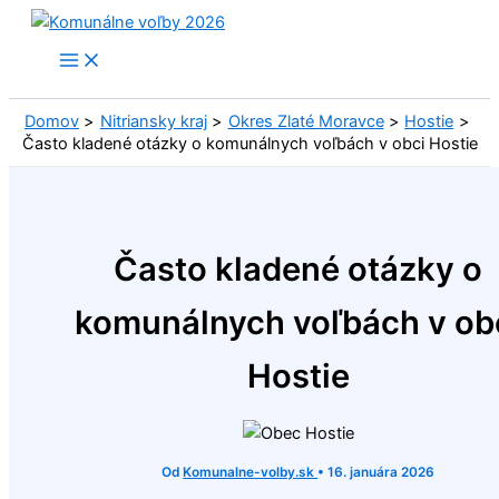
Preskočiť
na
obsah
Domov
Nitriansky kraj
Okres Zlaté Moravce
Hostie
Často kladené otázky o komunálnych voľbách v obci Hostie
Často kladené otázky o
komunálnych voľbách v ob
Hostie
Od
Komunalne-volby.sk
•
16. januára 2026