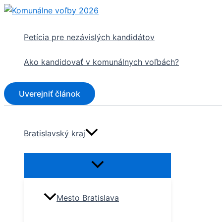
Preskočiť
na
obsah
Petícia pre nezávislých kandidátov
Ako kandidovať v komunálnych voľbách?
Uverejniť článok
Bratislavský kraj
Mesto Bratislava