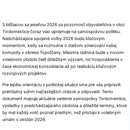
S blížiacou sa jeseňou 2026 sa pozornosť obyvateľstva v obci
Tvrdomestice
čoraz viac upriamuje na samosprávnu politiku.
Nadchádzajúce spojené voľby 2026 budú kľúčovým
momentom, kedy sa rozhodne o ďalšom smerovaní našej
komunity v okrese
Topoľčany
. Miestna radnica bude v novom
volebnom období čeliť dôležitým výzvam, od hospodárenia v
čase ekonomickej konsolidácie až po realizáciu kľúčových
rozvojových projektov.
Pre lepšiu orientáciu v politickej situácii sme pre vás pripravili
prehľadný súhrn najčastejších otázok a odpovedí. Tento
dokument mapuje aktuálne vedenie samosprávy
Tvrdomestice
,
výsledky z predchádzajúceho obdobia a dôležité termíny, ktoré
by mal každý volič poznať predtým, než pristúpi k volebným
urnám v októbri 2026.