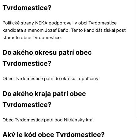
Tvrdomestice?
Politické strany
NEKA
podporovali v obci
Tvrdomestice
kandidáta s menom
Jozef Beňo
. Tento kandidát získal post
starostu obce
Tvrdomestice
.
Do akého okresu patrí obec
Tvrdomestice?
Obec
Tvrdomestice
patrí do okresu
Topoľčany
.
Do akého kraja patrí obec
Tvrdomestice?
Obec
Tvrdomestice
patrí pod
Nitriansky kraj
.
Aký je kód obce Tvrdomestice?