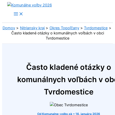
Preskočiť
na
obsah
Domov
Nitriansky kraj
Okres Topoľčany
Tvrdomestice
Často kladené otázky o komunálnych voľbách v obci
Tvrdomestice
Často kladené otázky o
komunálnych voľbách v ob
Tvrdomestice
Od
Komunalne-volby.sk
•
16. januára 2026