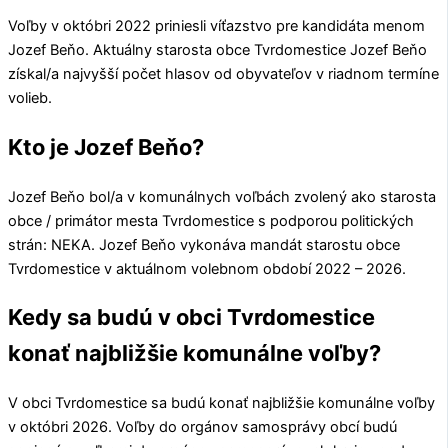
Voľby v októbri 2022 priniesli víťazstvo pre kandidáta menom
Jozef Beňo
. Aktuálny starosta obce
Tvrdomestice
Jozef Beňo
získal/a najvyšší počet hlasov od obyvateľov v riadnom termíne
volieb.
Kto je Jozef Beňo?
Jozef Beňo
bol/a v komunálnych voľbách zvolený ako starosta
obce / primátor mesta
Tvrdomestice
s podporou politických
strán:
NEKA
.
Jozef Beňo
vykonáva mandát starostu obce
Tvrdomestice
v aktuálnom volebnom období 2022 – 2026.
Kedy sa budú v obci Tvrdomestice
konať najbližšie komunálne voľby?
V obci
Tvrdomestice
sa budú konať najbližšie komunálne voľby
v októbri 2026. Voľby do orgánov samosprávy obcí budú