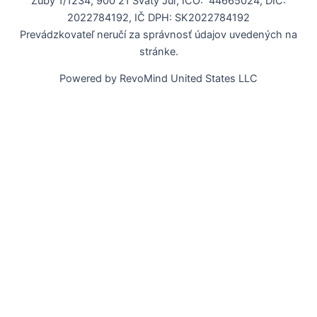
Zuby 1/1234, 900 21 Svätý Jur, IČO: 44665024, DIČ:
2022784192, IČ DPH: SK2022784192
Prevádzkovateľ neručí za správnosť údajov uvedených na
stránke.
Powered by RevoMind United States LLC