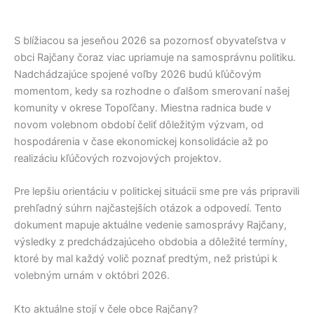
S blížiacou sa jeseňou 2026 sa pozornosť obyvateľstva v
obci
Rajčany
čoraz viac upriamuje na samosprávnu politiku.
Nadchádzajúce spojené voľby 2026 budú kľúčovým
momentom, kedy sa rozhodne o ďalšom smerovaní našej
komunity v okrese
Topoľčany
. Miestna radnica bude v
novom volebnom období čeliť dôležitým výzvam, od
hospodárenia v čase ekonomickej konsolidácie až po
realizáciu kľúčových rozvojových projektov.
Pre lepšiu orientáciu v politickej situácii sme pre vás pripravili
prehľadný súhrn najčastejších otázok a odpovedí. Tento
dokument mapuje aktuálne vedenie samosprávy
Rajčany
,
výsledky z predchádzajúceho obdobia a dôležité termíny,
ktoré by mal každý volič poznať predtým, než pristúpi k
volebným urnám v októbri 2026.
Kto aktuálne stojí v čele obce Rajčany?