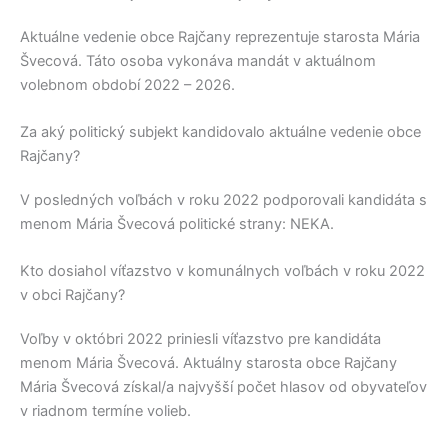
Aktuálne vedenie obce
Rajčany
reprezentuje starosta
Mária
Švecová
. Táto osoba vykonáva mandát v aktuálnom
volebnom období 2022 – 2026.
Za aký politický subjekt kandidovalo aktuálne vedenie obce
Rajčany?
V posledných voľbách v roku 2022 podporovali kandidáta s
menom
Mária Švecová
politické strany:
NEKA
.
Kto dosiahol víťazstvo v komunálnych voľbách v roku 2022
v obci Rajčany?
Voľby v októbri 2022 priniesli víťazstvo pre kandidáta
menom
Mária Švecová
. Aktuálny starosta obce
Rajčany
Mária Švecová
získal/a najvyšší počet hlasov od obyvateľov
v riadnom termíne volieb.