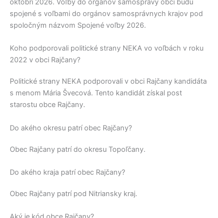
októbri 2026. Voľby do orgánov samosprávy obcí budú
spojené s voľbami do orgánov samosprávnych krajov pod
spoločným názvom Spojené voľby 2026.
Koho podporovali politické strany NEKA vo voľbách v roku
2022 v obci Rajčany?
Politické strany
NEKA
podporovali v obci
Rajčany
kandidáta
s menom
Mária Švecová
. Tento kandidát získal post
starostu obce
Rajčany
.
Do akého okresu patrí obec Rajčany?
Obec
Rajčany
patrí do okresu
Topoľčany
.
Do akého kraja patrí obec Rajčany?
Obec
Rajčany
patrí pod
Nitriansky kraj
.
Aký je kód obce Rajčany?