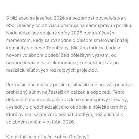
S blížiacou sa jeseňou 2026 sa pozornosť obyvateľstva v
obci
Orešany
čoraz viac upriamuje na samosprávnu politiku.
Nadchádzajúce spojené voľby 2026 budú kľúčovým
momentom, kedy sa rozhodne o ďalšom smerovaní našej
komunity v okrese
Topoľčany
. Miestna radnica bude v
novom volebnom období čeliť dôležitým výzvam, od
hospodárenia v čase ekonomickej konsolidácie až po
realizáciu kľúčových rozvojových projektov.
Pre lepšiu orientáciu v politickej situácii sme pre vás pripravili
prehľadný súhrn najčastejších otázok a odpovedí. Tento
dokument mapuje aktuálne vedenie samosprávy
Orešany
,
výsledky z predchádzajúceho obdobia a dôležité termíny,
ktoré by mal každý volič poznať predtým, než pristúpi k
volebným urnám v októbri 2026.
Kto aktuálne stojí v čele obce Orešany?