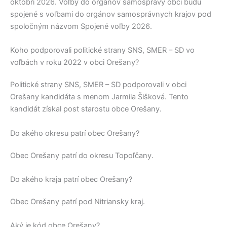
októbri 2026. Voľby do orgánov samosprávy obcí budú
spojené s voľbami do orgánov samosprávnych krajov pod
spoločným názvom Spojené voľby 2026.
Koho podporovali politické strany SNS, SMER – SD vo
voľbách v roku 2022 v obci Orešany?
Politické strany
SNS, SMER – SD
podporovali v obci
Orešany
kandidáta s menom
Jarmila Šišková
. Tento
kandidát získal post starostu obce
Orešany
.
Do akého okresu patrí obec Orešany?
Obec
Orešany
patrí do okresu
Topoľčany
.
Do akého kraja patrí obec Orešany?
Obec
Orešany
patrí pod
Nitriansky kraj
.
Aký je kód obce Orešany?