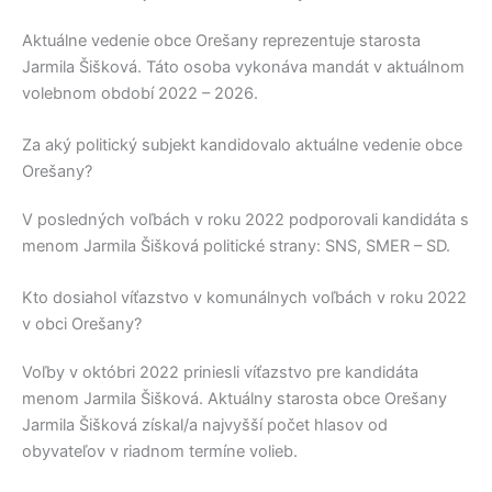
Aktuálne vedenie obce
Orešany
reprezentuje starosta
Jarmila Šišková
. Táto osoba vykonáva mandát v aktuálnom
volebnom období 2022 – 2026.
Za aký politický subjekt kandidovalo aktuálne vedenie obce
Orešany?
V posledných voľbách v roku 2022 podporovali kandidáta s
menom
Jarmila Šišková
politické strany:
SNS, SMER – SD
.
Kto dosiahol víťazstvo v komunálnych voľbách v roku 2022
v obci Orešany?
Voľby v októbri 2022 priniesli víťazstvo pre kandidáta
menom
Jarmila Šišková
. Aktuálny starosta obce
Orešany
Jarmila Šišková
získal/a najvyšší počet hlasov od
obyvateľov v riadnom termíne volieb.