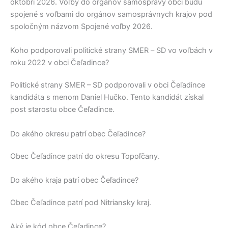
októbri 2026. Voľby do orgánov samosprávy obcí budú
spojené s voľbami do orgánov samosprávnych krajov pod
spoločným názvom Spojené voľby 2026.
Koho podporovali politické strany SMER – SD vo voľbách v
roku 2022 v obci Čeľadince?
Politické strany
SMER – SD
podporovali v obci
Čeľadince
kandidáta s menom
Daniel Hučko
. Tento kandidát získal
post starostu obce
Čeľadince
.
Do akého okresu patrí obec Čeľadince?
Obec
Čeľadince
patrí do okresu
Topoľčany
.
Do akého kraja patrí obec Čeľadince?
Obec
Čeľadince
patrí pod
Nitriansky kraj
.
Aký je kód obce Čeľadince?