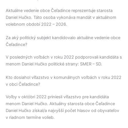
Aktuálne vedenie obce
Čeľadince
reprezentuje starosta
Daniel Hučko
. Táto osoba vykonáva mandát v aktuálnom
volebnom období 2022 – 2026.
Za aký politický subjekt kandidovalo aktuálne vedenie obce
Čeľadince?
V posledných voľbách v roku 2022 podporovali kandidáta s
menom
Daniel Hučko
politické strany:
SMER – SD
.
Kto dosiahol víťazstvo v komunálnych voľbách v roku 2022
v obci Čeľadince?
Voľby v októbri 2022 priniesli víťazstvo pre kandidáta
menom
Daniel Hučko
. Aktuálny starosta obce
Čeľadince
Daniel Hučko
získal/a najvyšší počet hlasov od obyvateľov
v riadnom termíne volieb.