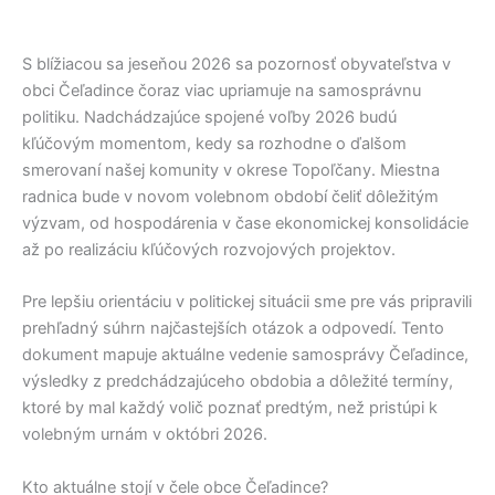
S blížiacou sa jeseňou 2026 sa pozornosť obyvateľstva v
obci
Čeľadince
čoraz viac upriamuje na samosprávnu
politiku. Nadchádzajúce spojené voľby 2026 budú
kľúčovým momentom, kedy sa rozhodne o ďalšom
smerovaní našej komunity v okrese
Topoľčany
. Miestna
radnica bude v novom volebnom období čeliť dôležitým
výzvam, od hospodárenia v čase ekonomickej konsolidácie
až po realizáciu kľúčových rozvojových projektov.
Pre lepšiu orientáciu v politickej situácii sme pre vás pripravili
prehľadný súhrn najčastejších otázok a odpovedí. Tento
dokument mapuje aktuálne vedenie samosprávy
Čeľadince
,
výsledky z predchádzajúceho obdobia a dôležité termíny,
ktoré by mal každý volič poznať predtým, než pristúpi k
volebným urnám v októbri 2026.
Kto aktuálne stojí v čele obce Čeľadince?