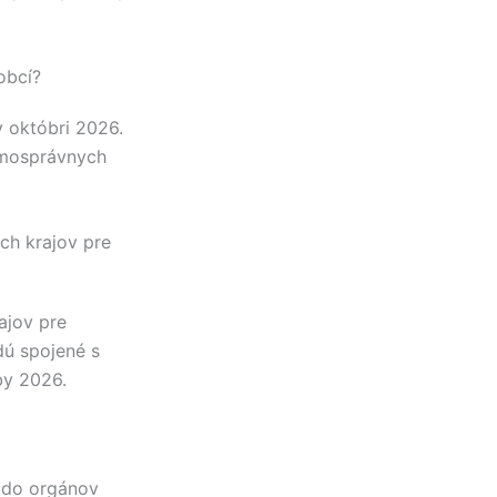
obcí?
 októbri 2026.
amosprávnych
ch krajov pre
ajov pre
ú spojené s
by 2026.
y do orgánov