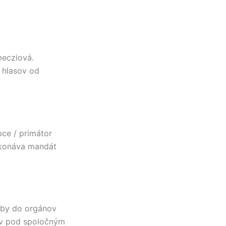
mecziová
.
t hlasov od
ce / primátor
onáva mandát
ľby do orgánov
ov pod spoločným