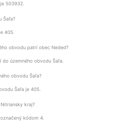
je
503932
.
u Šaľa?
je 405.
ho obvodu patrí obec Neded?
í do územného obvodu
Šaľa
.
ného obvodu Šaľa?
obvodu
Šaľa
je 405.
Nitriansky kraj?
 označený kódom 4.