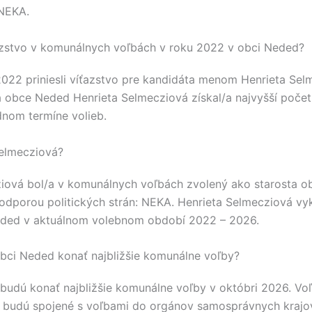
NEKA
.
azstvo v komunálnych voľbách v roku 2022 v obci Neded?
2022 priniesli víťazstvo pre kandidáta menom
Henrieta Sel
ta obce
Neded
Henrieta Selmecziová
získal/a najvyšší poče
dnom termíne volieb.
Selmecziová?
ziová
bol/a v komunálnych voľbách zvolený ako starosta ob
odporou politických strán:
NEKA
.
Henrieta Selmecziová
vyk
ded
v aktuálnom volebnom období 2022 – 2026.
bci Neded konať najbližšie komunálne voľby?
budú konať najbližšie komunálne voľby v októbri 2026. Vo
 budú spojené s voľbami do orgánov samosprávnych kraj