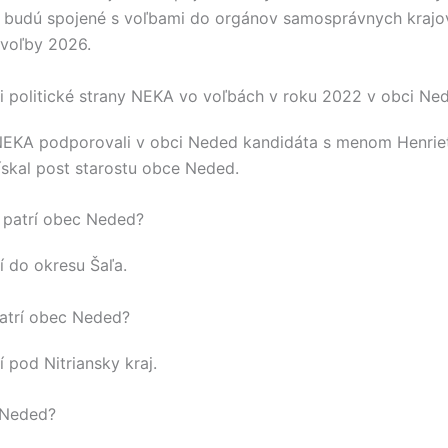
 budú spojené s voľbami do orgánov samosprávnych kraj
voľby 2026.
 politické strany NEKA vo voľbách v roku 2022 v obci Ne
NEKA
podporovali v obci
Neded
kandidáta s menom
Henrie
ískal post starostu obce
Neded
.
 patrí obec Neded?
í do okresu
Šaľa
.
atrí obec Neded?
í pod
Nitriansky kraj
.
 Neded?