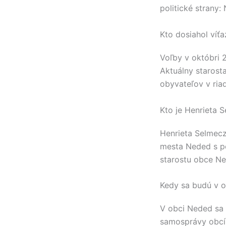
politické strany:
Kto dosiahol víť
Voľby v októbri 
Aktuálny staros
obyvateľov v ria
Kto je Henrieta 
Henrieta Selmec
mesta
Neded
s p
starostu obce
Ne
Kedy sa budú v o
V obci
Neded
sa 
samosprávy obcí