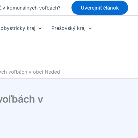
ť v komunálnych voľbách?
Uverejniť článok
obystrický kraj
Prešovský kraj
ych voľbách v obci Neded
voľbách v