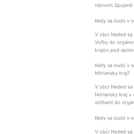
názvom Spojené 
Kedy sa budú v o
V obci
Neded
sa 
Voľby do orgáno
krajov pod spol
Kedy sa budú v o
Nitriansky kraj?
V obci
Neded
sa 
Nitriansky kraj
v 
voľbami do orgá
Kedy sa budú v o
V obci
Neded
sa 