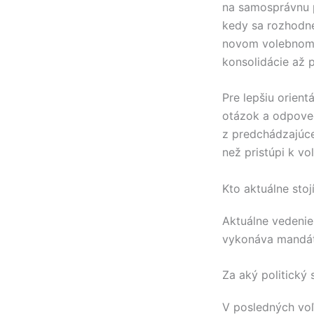
na samosprávnu 
kedy sa rozhodn
novom volebnom 
konsolidácie až 
Pre lepšiu orientá
otázok a odpove
z predchádzajúce
než pristúpi k v
Kto aktuálne sto
Aktuálne vedeni
vykonáva mandát
Za aký politický
V posledných vo