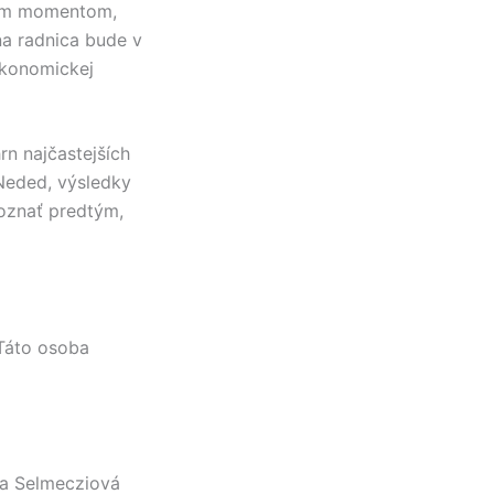
vým momentom,
na radnica bude v
ekonomickej
hrn najčastejších
Neded
, výsledky
poznať predtým,
 Táto osoba
ta Selmecziová