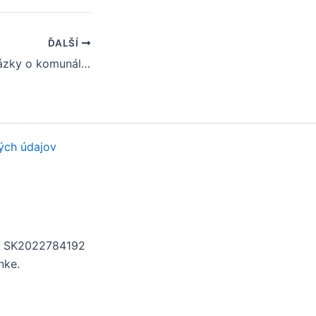
ĎALŠÍ
Často kladené otázky o komunálnych voľbách v obci Selice
ých údajov
H: SK2022784192
nke.