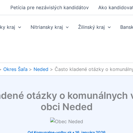
Petícia pre nezávislých kandidátov
Ako kandidova
ky kraj
Nitriansky kraj
Žilinský kraj
Bansk
Okres Šaľa
Neded
Často kladené otázky o komunáln
adené otázky o komunálnych 
obci Neded
Od
Komunalne-volby.sk
•
16. januára 2026