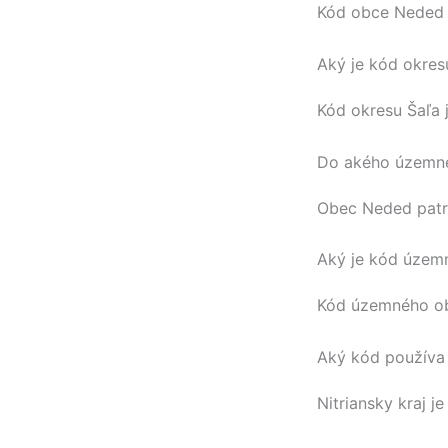
Kód obce
Neded
Aký je kód okres
Kód okresu
Šaľa
Do akého územné
Obec
Neded
patr
Aký je kód územ
Kód územného 
Aký kód používa 
Nitriansky kraj
je