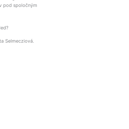
ov pod spoločným
ded?
ta Selmecziová
.