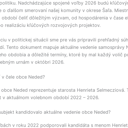
politiku. Nadchádzajúce spojené voľby 2026 budú kľúčo
e o ďalšom smerovaní našej komunity v okrese
Šaľa
. Miest
období čeliť dôležitým výzvam, od hospodárenia v čase 
po realizáciu kľúčových rozvojových projektov.
ciu v politickej situácii sme pre vás pripravili prehľadný sú
dí. Tento dokument mapuje aktuálne vedenie samosprávy
ho obdobia a dôležité termíny, ktoré by mal každý volič 
olebným urnám v októbri 2026.
jí v čele obce Neded?
e obce
Neded
reprezentuje starosta
Henrieta Selmecziová
.
 v aktuálnom volebnom období 2022 – 2026.
 subjekt kandidovalo aktuálne vedenie obce Neded?
ľbách v roku 2022 podporovali kandidáta s menom
Henrie