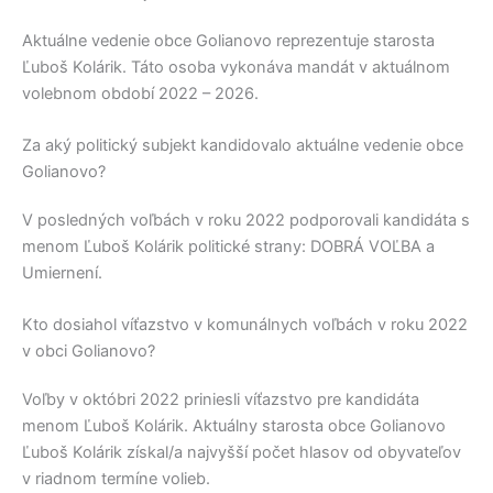
Aktuálne vedenie obce
Golianovo
reprezentuje starosta
Ľuboš Kolárik
. Táto osoba vykonáva mandát v aktuálnom
volebnom období 2022 – 2026.
Za aký politický subjekt kandidovalo aktuálne vedenie obce
Golianovo?
V posledných voľbách v roku 2022 podporovali kandidáta s
menom
Ľuboš Kolárik
politické strany:
DOBRÁ VOĽBA a
Umiernení
.
Kto dosiahol víťazstvo v komunálnych voľbách v roku 2022
v obci Golianovo?
Voľby v októbri 2022 priniesli víťazstvo pre kandidáta
menom
Ľuboš Kolárik
. Aktuálny starosta obce
Golianovo
Ľuboš Kolárik
získal/a najvyšší počet hlasov od obyvateľov
v riadnom termíne volieb.