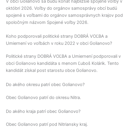
V obci
Golianovo
sa budú konať najbližšie spojené voľby v
októbri 2026. Voľby do orgánov samosprávy obcí budú
spojené s voľbami do orgánov samosprávnych krajov pod
spoločným názvom Spojené voľby 2026.
Koho podporovali politické strany DOBRÁ VOĽBA a
Umiernení vo voľbách v roku 2022 v obci Golianovo?
Politické strany
DOBRÁ VOĽBA a Umiernení
podporovali v
obci
Golianovo
kandidáta s menom
Ľuboš Kolárik
. Tento
kandidát získal post starostu obce
Golianovo
.
Do akého okresu patrí obec Golianovo?
Obec
Golianovo
patrí do okresu
Nitra
.
Do akého kraja patrí obec Golianovo?
Obec
Golianovo
patrí pod
Nitriansky kraj
.