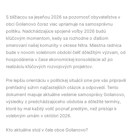
S blížiacou sa jeseňou 2026 sa pozornosť obyvateľstva v
obci
Golianovo
čoraz viac upriamuje na samosprávnu
politiku. Nadchádzajúce spojené voľby 2026 budú
kľúčovým momentom, kedy sa rozhodne o ďalšom
smerovaní našej komunity v okrese
Nitra
. Miestna radnica
bude v novom volebnom období čeliť dôležitým výzvam, od
hospodárenia v čase ekonomickej konsolidácie až po
realizáciu kľúčových rozvojových projektov.
Pre lepšiu orientáciu v politickej situácii sme pre vás pripravili
prehľadný súhrn najčastejších otázok a odpovedí. Tento
dokument mapuje aktuálne vedenie samosprávy
Golianovo
,
výsledky z predchádzajúceho obdobia a dôležité termíny,
ktoré by mal každý volič poznať predtým, než pristúpi k
volebným urnám v októbri 2026.
Kto aktuálne stojí v čele obce Golianovo?