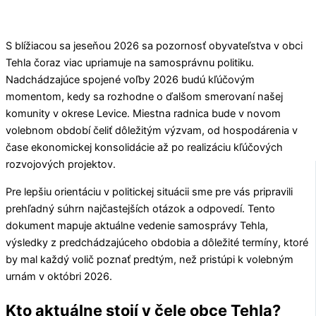
S blížiacou sa jeseňou 2026 sa pozornosť obyvateľstva v obci
Tehla
čoraz viac upriamuje na samosprávnu politiku.
Nadchádzajúce spojené voľby 2026 budú kľúčovým
momentom, kedy sa rozhodne o ďalšom smerovaní našej
komunity v okrese
Levice
. Miestna radnica bude v novom
volebnom období čeliť dôležitým výzvam, od hospodárenia v
čase ekonomickej konsolidácie až po realizáciu kľúčových
rozvojových projektov.
Pre lepšiu orientáciu v politickej situácii sme pre vás pripravili
prehľadný súhrn najčastejších otázok a odpovedí. Tento
dokument mapuje aktuálne vedenie samosprávy
Tehla
,
výsledky z predchádzajúceho obdobia a dôležité termíny, ktoré
by mal každý volič poznať predtým, než pristúpi k volebným
urnám v októbri 2026.
Kto aktuálne stojí v čele obce Tehla?