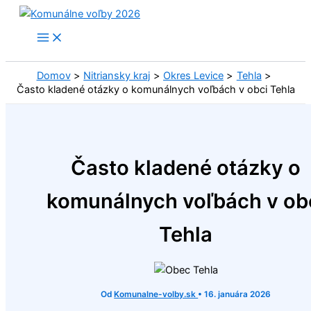
Preskočiť
na
obsah
Domov
Nitriansky kraj
Okres Levice
Tehla
Často kladené otázky o komunálnych voľbách v obci Tehla
Často kladené otázky o
komunálnych voľbách v ob
Tehla
Od
Komunalne-volby.sk
•
16. januára 2026