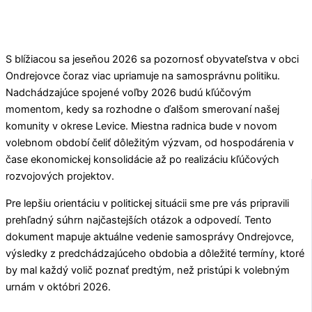
S blížiacou sa jeseňou 2026 sa pozornosť obyvateľstva v obci
Ondrejovce
čoraz viac upriamuje na samosprávnu politiku.
Nadchádzajúce spojené voľby 2026 budú kľúčovým
momentom, kedy sa rozhodne o ďalšom smerovaní našej
komunity v okrese
Levice
. Miestna radnica bude v novom
volebnom období čeliť dôležitým výzvam, od hospodárenia v
čase ekonomickej konsolidácie až po realizáciu kľúčových
rozvojových projektov.
Pre lepšiu orientáciu v politickej situácii sme pre vás pripravili
prehľadný súhrn najčastejších otázok a odpovedí. Tento
dokument mapuje aktuálne vedenie samosprávy
Ondrejovce
,
výsledky z predchádzajúceho obdobia a dôležité termíny, ktoré
by mal každý volič poznať predtým, než pristúpi k volebným
urnám v októbri 2026.