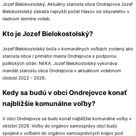
Jozef Bielokostolský
. Aktuálny starosta obce
Ondrejovce
Jozef
Bielokostolský
získal/a najvyšší počet hlasov od obyvateľov v
riadnom termíne volieb.
Kto je Jozef Bielokostolský?
Jozef Bielokostolský
bol/a v komunálnych voľbách zvolený ako
starosta obce / primátor mesta
Ondrejovce
s podporou
politických strán:
NEKA
.
Jozef Bielokostolský
vykonáva
mandát starostu obce
Ondrejovce
v aktuálnom volebnom
období 2022 – 2026.
Kedy sa budú v obci Ondrejovce konať
najbližšie komunálne voľby?
V obci
Ondrejovce
sa budú konať najbližšie komunálne voľby v
októbri 2026. Voľby do orgánov samosprávy obcí budú
spojené s voľbami do orgánov samosprávnych krajov pod