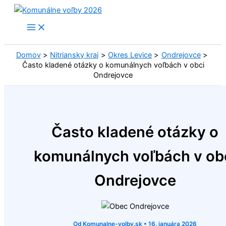
Preskočiť
na
obsah
Domov
Nitriansky kraj
Okres Levice
Ondrejovce
Často kladené otázky o komunálnych voľbách v obci
Ondrejovce
Často kladené otázky o
komunálnych voľbách v ob
Ondrejovce
Od
Komunalne-volby.sk
•
16. januára 2026