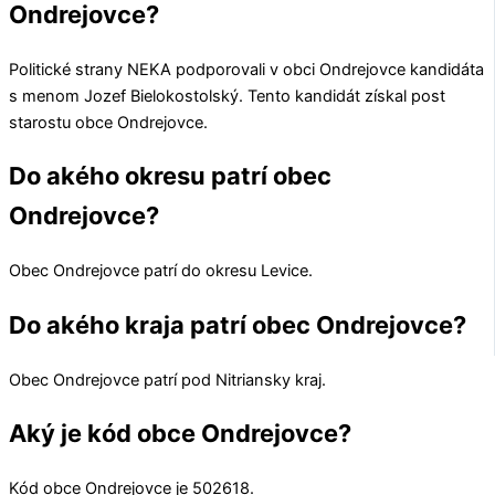
Ondrejovce?
Politické strany
NEKA
podporovali v obci
Ondrejovce
kandidáta
s menom
Jozef Bielokostolský
. Tento kandidát získal post
starostu obce
Ondrejovce
.
Do akého okresu patrí obec
Ondrejovce?
Obec
Ondrejovce
patrí do okresu
Levice
.
Do akého kraja patrí obec Ondrejovce?
Obec
Ondrejovce
patrí pod
Nitriansky kraj
.
Aký je kód obce Ondrejovce?
Kód obce
Ondrejovce
je
502618
.