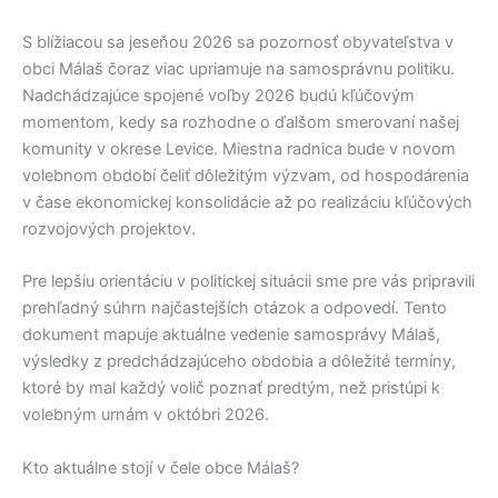
S blížiacou sa jeseňou 2026 sa pozornosť obyvateľstva v
obci
Málaš
čoraz viac upriamuje na samosprávnu politiku.
Nadchádzajúce spojené voľby 2026 budú kľúčovým
momentom, kedy sa rozhodne o ďalšom smerovaní našej
komunity v okrese
Levice
. Miestna radnica bude v novom
volebnom období čeliť dôležitým výzvam, od hospodárenia
v čase ekonomickej konsolidácie až po realizáciu kľúčových
rozvojových projektov.
Pre lepšiu orientáciu v politickej situácii sme pre vás pripravili
prehľadný súhrn najčastejších otázok a odpovedí. Tento
dokument mapuje aktuálne vedenie samosprávy
Málaš
,
výsledky z predchádzajúceho obdobia a dôležité termíny,
ktoré by mal každý volič poznať predtým, než pristúpi k
volebným urnám v októbri 2026.
Kto aktuálne stojí v čele obce Málaš?