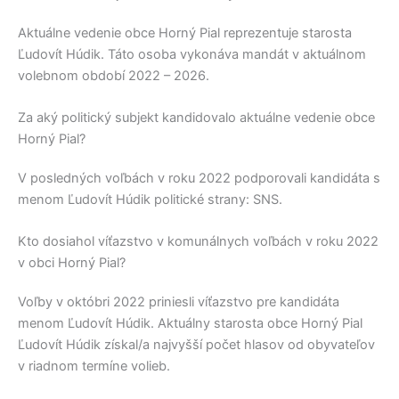
Aktuálne vedenie obce
Horný Pial
reprezentuje starosta
Ľudovít Húdik
. Táto osoba vykonáva mandát v aktuálnom
volebnom období 2022 – 2026.
Za aký politický subjekt kandidovalo aktuálne vedenie obce
Horný Pial?
V posledných voľbách v roku 2022 podporovali kandidáta s
menom
Ľudovít Húdik
politické strany:
SNS
.
Kto dosiahol víťazstvo v komunálnych voľbách v roku 2022
v obci Horný Pial?
Voľby v októbri 2022 priniesli víťazstvo pre kandidáta
menom
Ľudovít Húdik
. Aktuálny starosta obce
Horný Pial
Ľudovít Húdik
získal/a najvyšší počet hlasov od obyvateľov
v riadnom termíne volieb.