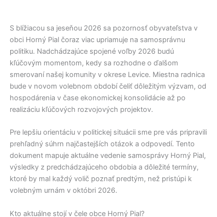
S blížiacou sa jeseňou 2026 sa pozornosť obyvateľstva v
obci
Horný Pial
čoraz viac upriamuje na samosprávnu
politiku. Nadchádzajúce spojené voľby 2026 budú
kľúčovým momentom, kedy sa rozhodne o ďalšom
smerovaní našej komunity v okrese
Levice
. Miestna radnica
bude v novom volebnom období čeliť dôležitým výzvam, od
hospodárenia v čase ekonomickej konsolidácie až po
realizáciu kľúčových rozvojových projektov.
Pre lepšiu orientáciu v politickej situácii sme pre vás pripravili
prehľadný súhrn najčastejších otázok a odpovedí. Tento
dokument mapuje aktuálne vedenie samosprávy
Horný Pial
,
výsledky z predchádzajúceho obdobia a dôležité termíny,
ktoré by mal každý volič poznať predtým, než pristúpi k
volebným urnám v októbri 2026.
Kto aktuálne stojí v čele obce Horný Pial?