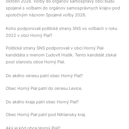
októbri 2026. Voľby do orgánov samosprávy obcí budú
spojené s voľbami do orgánov samosprávnych krajov pod
spoločným názvom Spojené voľby 2026.
Koho podporovali politické strany SNS vo voľbách v roku
2022 v obci Horný Pial?
Politické strany
SNS
podporovali v obci
Horný Pial
kandidáta s menom
Ľudovít Húdik
. Tento kandidát získal
post starostu obce
Horný Pial
.
Do akého okresu patrí obec Horný Pial?
Obec
Horný Pial
patrí do okresu
Levice
.
Do akého kraja patrí obec Horný Pial?
Obec
Horný Pial
patrí pod
Nitriansky kraj
.
Aký je kód obce Horný Pial?