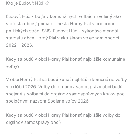
Kto je Ľudovít Húdik?
Ľudovít Húdik
bol/a v komunálnych voľbách zvolený ako
starosta obce / primátor mesta
Horný Pial
s podporou
politických strán:
SNS
.
Ľudovít Húdik
vykonáva mandát
starostu obce
Horný Pial
v aktuálnom volebnom období
2022 – 2026.
Kedy sa budú v obci Horný Pial konať najbližšie komunálne
voľby?
V obci
Horný Pial
sa budú konať najbližšie komunálne voľby
v októbri 2026. Voľby do orgánov samosprávy obcí budú
spojené s voľbami do orgánov samosprávnych krajov pod
spoločným názvom Spojené voľby 2026.
Kedy sa budú v obci Horný Pial konať najbližšie voľby do
orgánov samosprávy obcí?