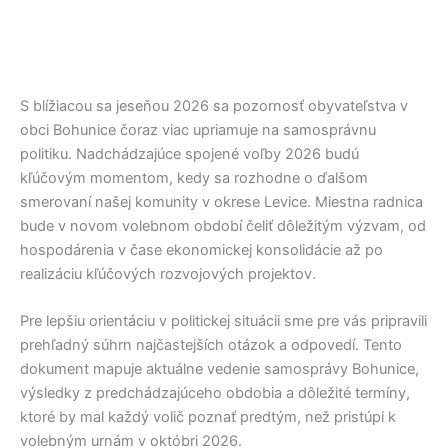
S blížiacou sa jeseňou 2026 sa pozornosť obyvateľstva v
obci
Bohunice
čoraz viac upriamuje na samosprávnu
politiku. Nadchádzajúce spojené voľby 2026 budú
kľúčovým momentom, kedy sa rozhodne o ďalšom
smerovaní našej komunity v okrese
Levice
. Miestna radnica
bude v novom volebnom období čeliť dôležitým výzvam, od
hospodárenia v čase ekonomickej konsolidácie až po
realizáciu kľúčových rozvojových projektov.
Pre lepšiu orientáciu v politickej situácii sme pre vás pripravili
prehľadný súhrn najčastejších otázok a odpovedí. Tento
dokument mapuje aktuálne vedenie samosprávy
Bohunice
,
výsledky z predchádzajúceho obdobia a dôležité termíny,
ktoré by mal každý volič poznať predtým, než pristúpi k
volebným urnám v októbri 2026.