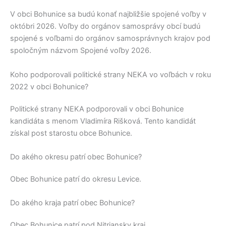
V obci
Bohunice
sa budú konať najbližšie spojené voľby v
októbri 2026. Voľby do orgánov samosprávy obcí budú
spojené s voľbami do orgánov samosprávnych krajov pod
spoločným názvom Spojené voľby 2026.
Koho podporovali politické strany NEKA vo voľbách v roku
2022 v obci Bohunice?
Politické strany
NEKA
podporovali v obci
Bohunice
kandidáta s menom
Vladimíra Rišková
. Tento kandidát
získal post starostu obce
Bohunice
.
Do akého okresu patrí obec Bohunice?
Obec
Bohunice
patrí do okresu
Levice
.
Do akého kraja patrí obec Bohunice?
Obec
Bohunice
patrí pod
Nitriansky kraj
.