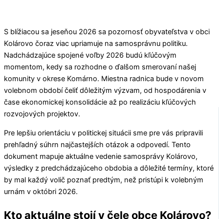
S blížiacou sa jeseňou 2026 sa pozornosť obyvateľstva v obci
Kolárovo
čoraz viac upriamuje na samosprávnu politiku.
Nadchádzajúce spojené voľby 2026 budú kľúčovým
momentom, kedy sa rozhodne o ďalšom smerovaní našej
komunity v okrese
Komárno
. Miestna radnica bude v novom
volebnom období čeliť dôležitým výzvam, od hospodárenia v
čase ekonomickej konsolidácie až po realizáciu kľúčových
rozvojových projektov.
Pre lepšiu orientáciu v politickej situácii sme pre vás pripravili
prehľadný súhrn najčastejších otázok a odpovedí. Tento
dokument mapuje aktuálne vedenie samosprávy
Kolárovo
,
výsledky z predchádzajúceho obdobia a dôležité termíny, ktoré
by mal každý volič poznať predtým, než pristúpi k volebným
urnám v októbri 2026.
Kto aktuálne stojí v čele obce Kolárovo?