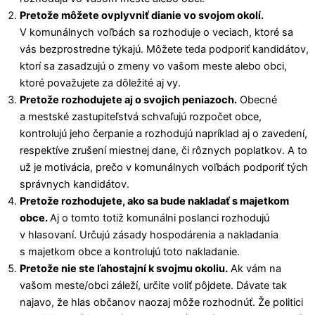
Pretože môžete ovplyvniť dianie vo svojom okolí.
V komunálnych voľbách sa rozhoduje o veciach, ktoré sa
vás bezprostredne týkajú. Môžete teda podporiť kandidátov,
ktorí sa zasadzujú o zmeny vo vašom meste alebo obci,
ktoré považujete za dôležité aj vy.
Pretože rozhodujete aj o svojich peniazoch.
Obecné
a mestské zastupiteľstvá schvaľujú rozpočet obce,
kontrolujú jeho čerpanie a rozhodujú napríklad aj o zavedení,
respektíve zrušení miestnej dane, či rôznych poplatkov. A to
už je motivácia, prečo v komunálnych voľbách podporiť tých
správnych kandidátov.
Pretože rozhodujete, ako sa bude nakladať s majetkom
obce.
Aj o tomto totiž komunálni poslanci rozhodujú
v hlasovaní. Určujú zásady hospodárenia a nakladania
s majetkom obce a kontrolujú toto nakladanie.
Pretože nie ste ľahostajní k svojmu okoliu.
Ak vám na
vašom meste/obci záleží, určite voliť pôjdete. Dávate tak
najavo, že hlas občanov naozaj môže rozhodnúť. Že politici