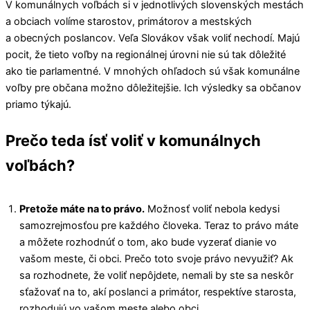
V komunálnych voľbách si v jednotlivých slovenských mestách
a obciach volíme starostov, primátorov a mestských
a obecných poslancov. Veľa Slovákov však voliť nechodí. Majú
pocit, že tieto voľby na regionálnej úrovni nie sú tak dôležité
ako tie parlamentné. V mnohých ohľadoch sú však komunálne
voľby pre občana možno dôležitejšie. Ich výsledky sa občanov
priamo týkajú.
Prečo teda ísť voliť v komunálnych
voľbách?
Pretože máte na to právo.
Možnosť voliť nebola kedysi
samozrejmosťou pre každého človeka. Teraz to právo máte
a môžete rozhodnúť o tom, ako bude vyzerať dianie vo
vašom meste, či obci. Prečo toto svoje právo nevyužiť? Ak
sa rozhodnete, že voliť nepôjdete, nemali by ste sa neskôr
sťažovať na to, akí poslanci a primátor, respektíve starosta,
rozhodujú vo vašom meste alebo obci.