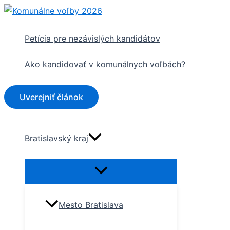
Preskočiť
na
obsah
Petícia pre nezávislých kandidátov
Ako kandidovať v komunálnych voľbách?
Uverejniť článok
Bratislavský kraj
Mesto Bratislava