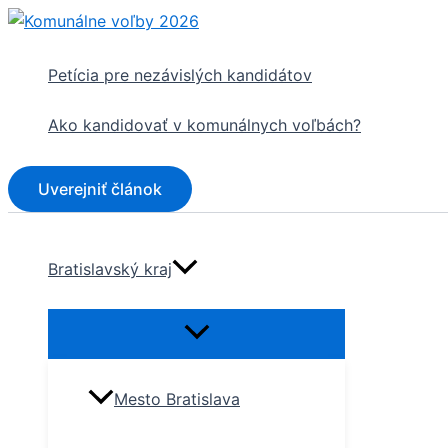
Preskočiť
na
obsah
Petícia pre nezávislých kandidátov
Ako kandidovať v komunálnych voľbách?
Uverejniť článok
Bratislavský kraj
Mesto Bratislava