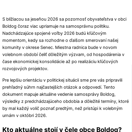
S blížiacou sa jeseňou 2026 sa pozornosť obyvateľstva v obci
Boldog
čoraz viac upriamuje na samosprávnu politiku.
Nadchádzajúce spojené voľby 2026 budú kľúčovým
momentom, kedy sa rozhodne o ďalšom smerovaní našej
komunity v okrese
Senec
. Miestna radnica bude v novom
volebnom období čeliť dôležitým výzvam, od hospodárenia v
čase ekonomickej konsolidácie až po realizáciu kľúčových
rozvojových projektov.
Pre lepšiu orientáciu v politickej situácii sme pre vás pripravili
prehľadný súhrn najčastejších otázok a odpovedí. Tento
dokument mapuje aktuálne vedenie samosprávy
Boldog
,
výsledky z predchádzajúceho obdobia a dôležité termíny, ktoré
by mal každý volič poznať predtým, než pristúpi k volebným
urnám v októbri 2026.
Kto aktuálne stojí v čele obce Boldog?