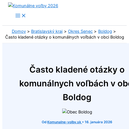
Preskočiť
na
obsah
Domov
Bratislavský kraj
Okres Senec
Boldog
Často kladené otázky o komunálnych voľbách v obci Boldog
Často kladené otázky o
komunálnych voľbách v ob
Boldog
Od
Komunalne-volby.sk
•
16. januára 2026