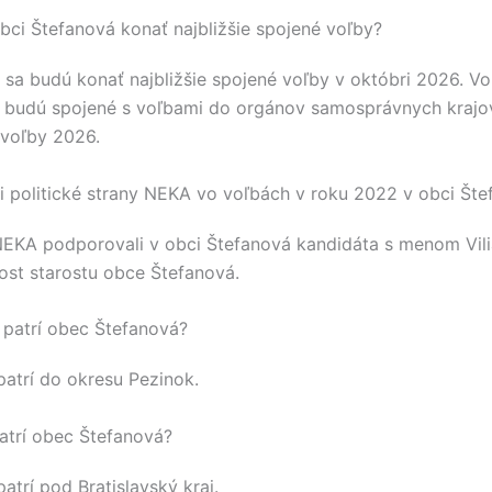
bci Štefanová konať najbližšie spojené voľby?
sa budú konať najbližšie spojené voľby v októbri 2026. V
 budú spojené s voľbami do orgánov samosprávnych kraj
voľby 2026.
 politické strany NEKA vo voľbách v roku 2022 v obci Šte
NEKA
podporovali v obci
Štefanová
kandidáta s menom
Vil
post starostu obce
Štefanová
.
patrí obec Štefanová?
atrí do okresu
Pezinok
.
atrí obec Štefanová?
atrí pod
Bratislavský kraj
.