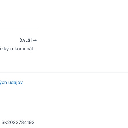
ĎALŠÍ
Často kladené otázky o komunálnych voľbách v obci Viničné
ých údajov
H: SK2022784192