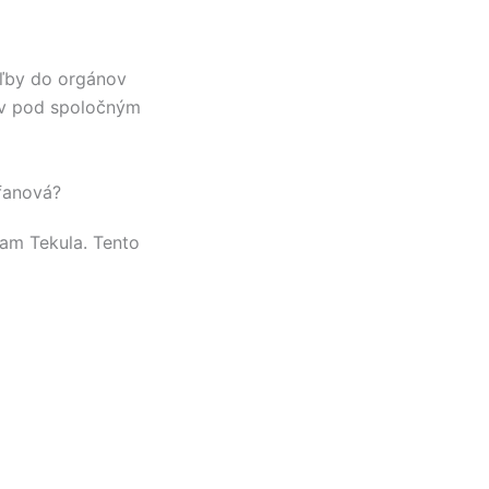
oľby do orgánov
ov pod spoločným
fanová?
iam Tekula
. Tento