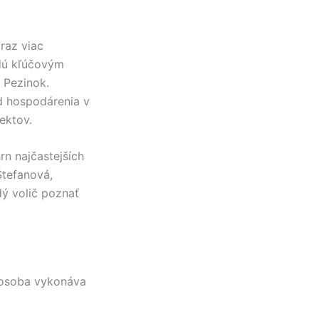
raz viac
dú kľúčovým
e
Pezinok
.
d hospodárenia v
ektov.
hrn najčastejších
Štefanová
,
ý volič poznať
 osoba vykonáva