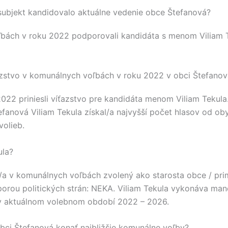
 subjekt kandidovalo aktuálne vedenie obce Štefanová?
ľbách v roku 2022 podporovali kandidáta s menom
Viliam 
azstvo v komunálnych voľbách v roku 2022 v obci Štefanov
2022 priniesli víťazstvo pre kandidáta menom
Viliam Tekula
efanová
Viliam Tekula
získal/a najvyšší počet hlasov od ob
volieb.
ula?
/a v komunálnych voľbách zvolený ako starosta obce / pri
orou politických strán:
NEKA
.
Viliam Tekula
vykonáva mand
 aktuálnom volebnom období 2022 – 2026.
bci Štefanová konať najbližšie komunálne voľby?