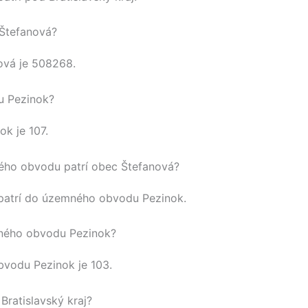
 Štefanová?
ová
je
508268
.
u Pezinok?
nok
je 107.
ho obvodu patrí obec Štefanová?
atrí do územného obvodu
Pezinok
.
ného obvodu Pezinok?
obvodu
Pezinok
je 103.
Bratislavský kraj?