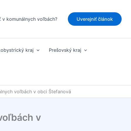
ť v komunálnych voľbách?
Uverejniť článok
obystrický kraj
Prešovský kraj
lnych voľbách v obci Štefanová
voľbách v