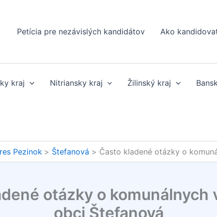
Petícia pre nezávislých kandidátov
Ako kandidova
ky kraj
Nitriansky kraj
Žilinský kraj
Bansk
res Pezinok
Štefanová
Často kladené otázky o komuná
adené otázky o komunálnych 
obci Štefanová