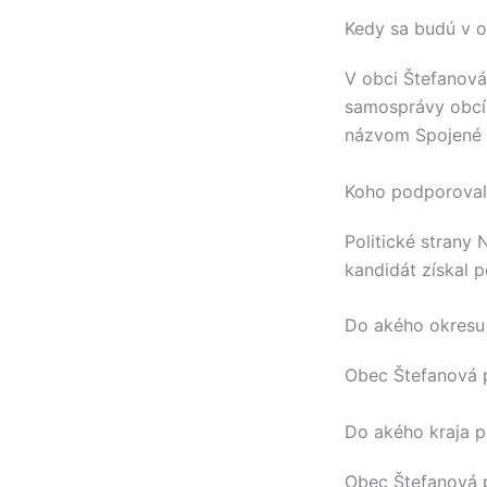
Kedy sa budú v o
V obci
Štefanová
samosprávy obcí
názvom Spojené 
Koho podporovali
Politické strany
kandidát získal 
Do akého okresu 
Obec
Štefanová
p
Do akého kraja p
Obec
Štefanová
p