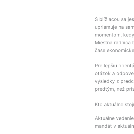
S blížiacou sa j
upriamuje na sa
momentom, kedy 
Miestna radnica
čase ekonomickej
Pre lepšiu orientá
otázok a odpove
výsledky z predc
predtým, než pri
Kto aktuálne stoj
Aktuálne vedeni
mandát v aktuál