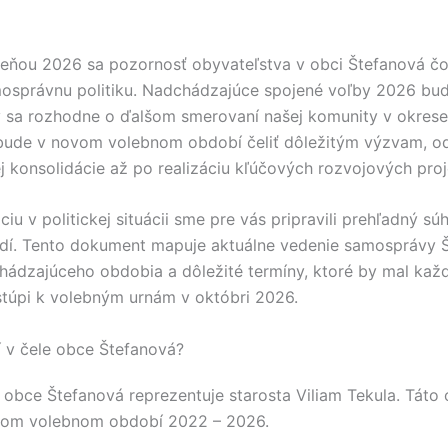
eseňou 2026 sa pozornosť obyvateľstva v obci
Štefanová
čo
mosprávnu politiku. Nadchádzajúce spojené voľby 2026 bu
sa rozhodne o ďalšom smerovaní našej komunity v okres
 bude v novom volebnom období čeliť dôležitým výzvam, o
 konsolidácie až po realizáciu kľúčových rozvojových proj
ciu v politickej situácii sme pre vás pripravili prehľadný sú
dí. Tento dokument mapuje aktuálne vedenie samosprávy
hádzajúceho obdobia a dôležité termíny, ktoré by mal každ
stúpi k volebným urnám v októbri 2026.
í v čele obce Štefanová?
e obce
Štefanová
reprezentuje starosta
Viliam Tekula
. Táto
nom volebnom období 2022 – 2026.