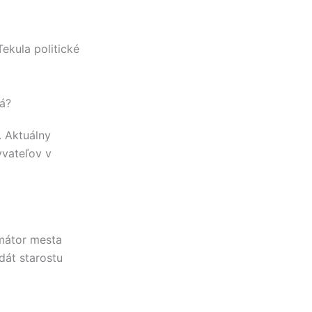
Tekula
politické
á?
. Aktuálny
yvateľov v
mátor mesta
át starostu