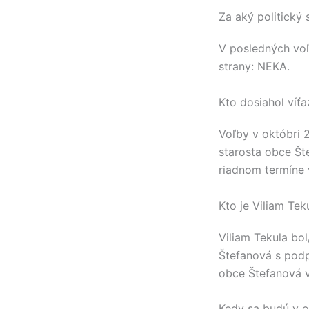
Za aký politický
V posledných vo
strany:
NEKA
.
Kto dosiahol víť
Voľby v októbri 
starosta obce
Št
riadnom termíne 
Kto je Viliam Tek
Viliam Tekula
bol
Štefanová
s podp
obce
Štefanová
v
Kedy sa budú v o