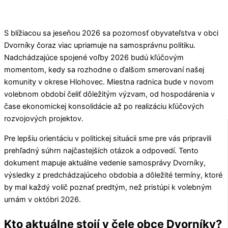
S blížiacou sa jeseňou 2026 sa pozornosť obyvateľstva v obci
Dvorníky
čoraz viac upriamuje na samosprávnu politiku.
Nadchádzajúce spojené voľby 2026 budú kľúčovým
momentom, kedy sa rozhodne o ďalšom smerovaní našej
komunity v okrese
Hlohovec
. Miestna radnica bude v novom
volebnom období čeliť dôležitým výzvam, od hospodárenia v
čase ekonomickej konsolidácie až po realizáciu kľúčových
rozvojových projektov.
Pre lepšiu orientáciu v politickej situácii sme pre vás pripravili
prehľadný súhrn najčastejších otázok a odpovedí. Tento
dokument mapuje aktuálne vedenie samosprávy
Dvorníky
,
výsledky z predchádzajúceho obdobia a dôležité termíny, ktoré
by mal každý volič poznať predtým, než pristúpi k volebným
urnám v októbri 2026.
Kto aktuálne stojí v čele obce Dvorníky?