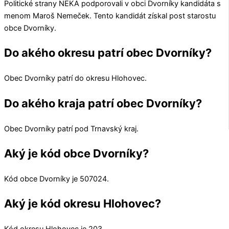
Politické strany
NEKA
podporovali v obci
Dvorníky
kandidáta s
menom
Maroš Nemeček
. Tento kandidát získal post starostu
obce
Dvorníky
.
Do akého okresu patrí obec Dvorníky?
Obec
Dvorníky
patrí do okresu
Hlohovec
.
Do akého kraja patrí obec Dvorníky?
Obec
Dvorníky
patrí pod
Trnavský kraj
.
Aký je kód obce Dvorníky?
Kód obce
Dvorníky
je
507024
.
Aký je kód okresu Hlohovec?
Kód okresu
Hlohovec
je 203.