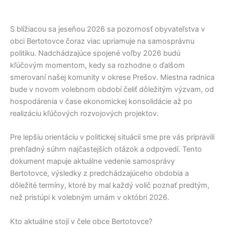
S blížiacou sa jeseňou 2026 sa pozornosť obyvateľstva v
obci
Bertotovce
čoraz viac upriamuje na samosprávnu
politiku. Nadchádzajúce spojené voľby 2026 budú
kľúčovým momentom, kedy sa rozhodne o ďalšom
smerovaní našej komunity v okrese
Prešov
. Miestna radnica
bude v novom volebnom období čeliť dôležitým výzvam, od
hospodárenia v čase ekonomickej konsolidácie až po
realizáciu kľúčových rozvojových projektov.
Pre lepšiu orientáciu v politickej situácii sme pre vás pripravili
prehľadný súhrn najčastejších otázok a odpovedí. Tento
dokument mapuje aktuálne vedenie samosprávy
Bertotovce
, výsledky z predchádzajúceho obdobia a
dôležité termíny, ktoré by mal každý volič poznať predtým,
než pristúpi k volebným urnám v októbri 2026.
Kto aktuálne stojí v čele obce Bertotovce?