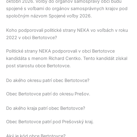
októbri 2026. Voľby do orgánov samosprávy obcí budú
spojené s voľbami do orgánov samosprávnych krajov pod
spoločným názvom Spojené voľby 2026.
Koho podporovali politické strany NEKA vo voľbách v roku
2022 v obci Bertotovce?
Politické strany
NEKA
podporovali v obci
Bertotovce
kandidáta s menom
Richard Centko
. Tento kandidát získal
post starostu obce
Bertotovce
.
Do akého okresu patrí obec Bertotovce?
Obec
Bertotovce
patrí do okresu
Prešov
.
Do akého kraja patrí obec Bertotovce?
Obec
Bertotovce
patrí pod
Prešovský kraj
.
Aký je kód obce Bertotovce?