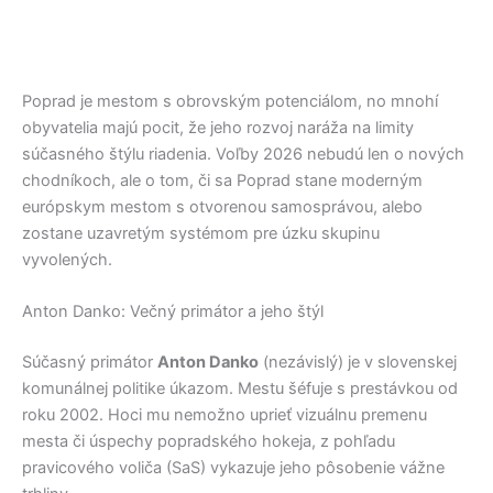
Poprad je mestom s obrovským potenciálom, no mnohí
obyvatelia majú pocit, že jeho rozvoj naráža na limity
súčasného štýlu riadenia. Voľby 2026 nebudú len o nových
chodníkoch, ale o tom, či sa Poprad stane moderným
európskym mestom s otvorenou samosprávou, alebo
zostane uzavretým systémom pre úzku skupinu
vyvolených.
Anton Danko: Večný primátor a jeho štýl
Súčasný primátor
Anton Danko
(nezávislý) je v slovenskej
komunálnej politike úkazom. Mestu šéfuje s prestávkou od
roku 2002. Hoci mu nemožno uprieť vizuálnu premenu
mesta či úspechy popradského hokeja, z pohľadu
pravicového voliča (SaS) vykazuje jeho pôsobenie vážne