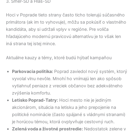
3. Smer-SD a Hlas-SD
Hoci v Poprade tieto strany často ticho tolerujú súčasného
primátora (ak im to vyhovuje), môžu sa pokúsiť o vlastného
kandidáta, aby si udržali vplyv v regióne. Pre voliča
hľadajúceho modernú pravicovú alternatívu je to však len
iná strana tej istej mince.
Aktuálne kauzy a témy, ktoré budú hýbať kampaňou
Parkovacia politika:
Poprad zaviedol nový systém, ktorý
vyvolal vlnu nevôle. Mnohí ho vnímajú len ako spôsob
vytiahnuť peniaze z vreciek občanov bez adekvátneho
zvýšenia komfortu.
Letisko Poprad-Tatry:
Hoci mesto nie je jediným
akcionárom, situácia na letisku a jeho prepojenie na
politické nominácie (často spájané s vládnymi stranami)
je horúcou témou, ktorá ovplyvňuje cestovný ruch.
Zelená voda a životné prostredie:
Nedostatok zelene v