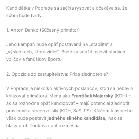
Kandidátka v Poprade sa začína rysovať a očakáva sa, že
súboj bude tvrdý.
1. Anton Danko (Súčasný primátor)
Jeho kampaň bude opäť postavená na „stabilite“ a
„výsledkoch, ktoré vidieť“. Bude sa snažiť osloviť starších
voličov a fanúšikov športu.
2. Opozícia zo zastupiteľstva: Príde zjednotenie?
V Poprade je niekoľko aktívnych poslancov, ktorí sa nebavia
kritizovať primátora. Mená ako
František Majerský
(KDH) –
ak sa rozhodne opäť kandidovať – majú potenciál zjednotiť
pravicové a stredové sily (KDH, SaS, PS). Kľúčom k úspechu
však bude postaviť
jedného silného kandidáta
, inak sa
hlasy proti Dankovi opäť roztrieštia.