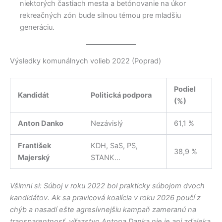
niektorých častiach mesta a betónovanie na úkor
rekreačných zón bude silnou témou pre mladšiu
generáciu.
Výsledky komunálnych volieb 2022 (Poprad)
Podiel
Kandidát
Politická podpora
(%)
Anton Danko
Nezávislý
61,1 %
František
KDH, SaS, PS,
38,9 %
Majerský
STANK…
Všimni si: Súboj v roku 2022 bol prakticky súbojom dvoch
kandidátov. Ak sa pravicová koalícia v roku 2026 poučí z
chýb a nasadí ešte agresívnejšiu kampaň zameranú na
transparentnosť, víťazstvo Antona Danka nie je ani zďaleka