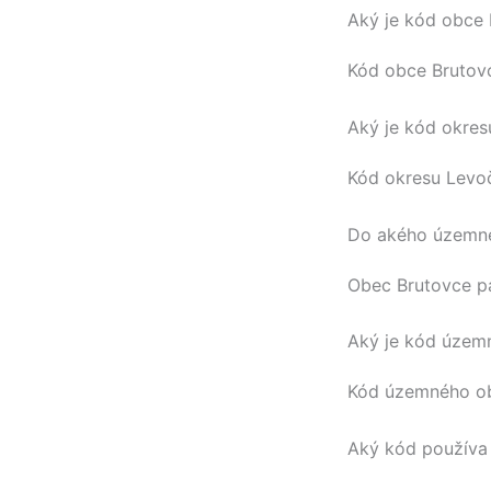
Aký je kód obce
Kód obce
Brutov
Aký je kód okre
Kód okresu
Levo
Do akého územné
Obec
Brutovce
pa
Aký je kód územ
Kód územného 
Aký kód používa 