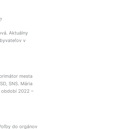
?
ová
. Aktuálny
obyvateľov v
primátor mesta
 SD, SNS
.
Mária
 období 2022 –
 Voľby do orgánov