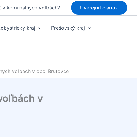
ť v komunálnych voľbách?
Uverejniť článok
obystrický kraj
Prešovský kraj
nych voľbách v obci Brutovce
voľbách v