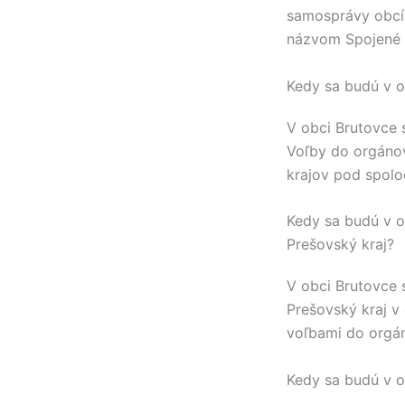
samosprávy obcí
názvom Spojené 
Kedy sa budú v o
V obci
Brutovce
s
Voľby do orgáno
krajov pod spol
Kedy sa budú v o
Prešovský kraj?
V obci
Brutovce
s
Prešovský kraj
v 
voľbami do orgá
Kedy sa budú v o