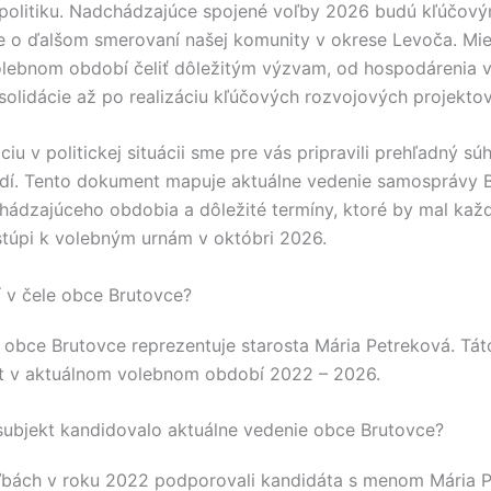
politiku. Nadchádzajúce spojené voľby 2026 budú kľúčo
e o ďalšom smerovaní našej komunity v okrese
Levoča
. Mi
lebnom období čeliť dôležitým výzvam, od hospodárenia v
olidácie až po realizáciu kľúčových rozvojových projektov
ciu v politickej situácii sme pre vás pripravili prehľadný sú
dí. Tento dokument mapuje aktuálne vedenie samosprávy
hádzajúceho obdobia a dôležité termíny, ktoré by mal každ
stúpi k volebným urnám v októbri 2026.
í v čele obce Brutovce?
e obce
Brutovce
reprezentuje starosta
Mária Petreková
. Tá
 v aktuálnom volebnom období 2022 – 2026.
 subjekt kandidovalo aktuálne vedenie obce Brutovce?
ľbách v roku 2022 podporovali kandidáta s menom
Mária 