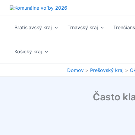
Preskočiť
na
obsah
Bratislavský kraj
Trnavský kraj
Trenčians
Košický kraj
Domov
Prešovský kraj
Ok
Často kl