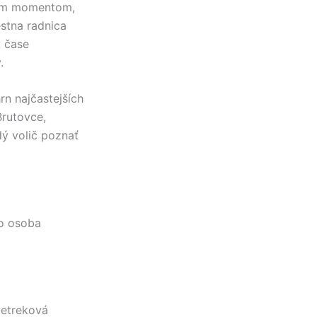
vým momentom,
estna radnica
 čase
.
hrn najčastejších
Brutovce
,
ý volič poznať
to osoba
Petreková