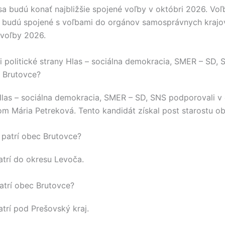
a budú konať najbližšie spojené voľby v októbri 2026. Vo
 budú spojené s voľbami do orgánov samosprávnych kraj
voľby 2026.
 politické strany Hlas – sociálna demokracia, SMER – SD,
 Brutovce?
las – sociálna demokracia, SMER – SD, SNS
podporovali v
nom
Mária Petreková
. Tento kandidát získal post starostu 
patrí obec Brutovce?
trí do okresu
Levoča
.
atrí obec Brutovce?
trí pod
Prešovský kraj
.