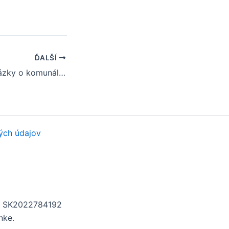
ĎALŠÍ
Často kladené otázky o komunálnych voľbách v obci Buglovce
ých údajov
H: SK2022784192
nke.