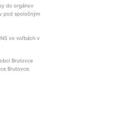
ľby do orgánov
ov pod spoločným
 SNS vo voľbách v
 obci
Brutovce
obce
Brutovce
.