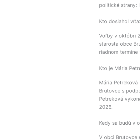
politické strany:
Kto dosiahol víť
Voľby v októbri 
starosta obce
Br
riadnom termíne 
Kto je Mária Pet
Mária Petreková
Brutovce
s podpo
Petreková
vykoná
2026.
Kedy sa budú v o
V obci
Brutovce
s