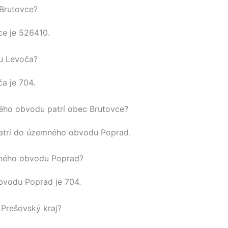
 Brutovce?
ce
je
526410
.
su Levoča?
ča
je 704.
ho obvodu patrí obec Brutovce?
trí do územného obvodu
Poprad
.
ného obvodu Poprad?
obvodu
Poprad
je 704.
Prešovský kraj?