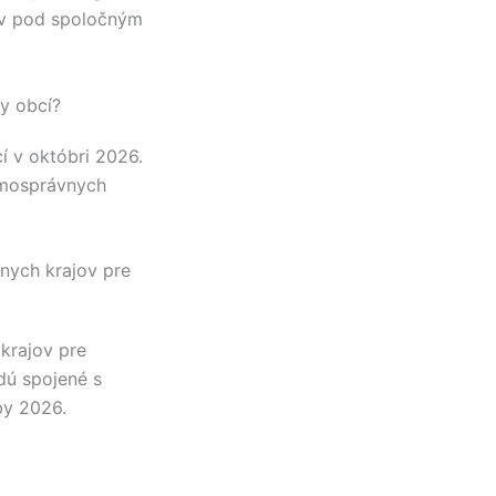
ov pod spoločným
y obcí?
í v októbri 2026.
amosprávnych
nych krajov pre
krajov pre
dú spojené s
by 2026.