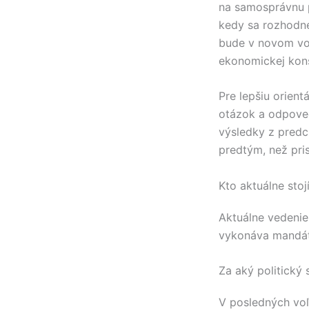
na samosprávnu 
kedy sa rozhodn
bude v novom vo
ekonomickej kons
Pre lepšiu orientá
otázok a odpove
výsledky z predc
predtým, než pri
Kto aktuálne stoj
Aktuálne vedeni
vykonáva mandát
Za aký politický
V posledných vo