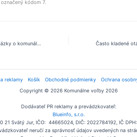
 označený kódom 7.
Často kladené otázky o komunálnych voľbách v obci Bijacovce
a reklamy
Košík
Obchodné podmienky
Ochrana osobn
Copyright © 2026 Komunálne voľby 2026
Dodávateľ PR reklamy a prevádzkovateľ:
Blueinfo, s.r.o.
00 21 Svätý Jur, IČO: 44665024, DIČ: 2022784192, IČ DP
vádzkovateľ neručí za správnosť údajov uvedených na strá