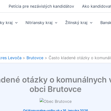
Petícia pre nezávislých kandidátov
Ako kandidova
ky kraj
Nitriansky kraj
Žilinský kraj
Bansk
res Levoča
Brutovce
Často kladené otázky o komunál
adené otázky o komunálnych 
obci Brutovce
Od
Komunalne-volby.sk
•
16. januára 2026