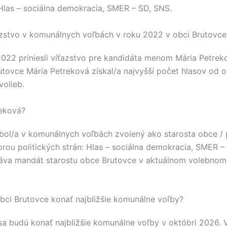
Hlas – sociálna demokracia, SMER – SD, SNS
.
azstvo v komunálnych voľbách v roku 2022 v obci Brutovce
2022 priniesli víťazstvo pre kandidáta menom
Mária Petrek
utovce
Mária Petreková
získal/a najvyšší počet hlasov od 
volieb.
reková?
bol/a v komunálnych voľbách zvolený ako starosta obce / 
rou politických strán:
Hlas – sociálna demokracia, SMER –
va mandát starostu obce
Brutovce
v aktuálnom volebnom
bci Brutovce konať najbližšie komunálne voľby?
a budú konať najbližšie komunálne voľby v októbri 2026.