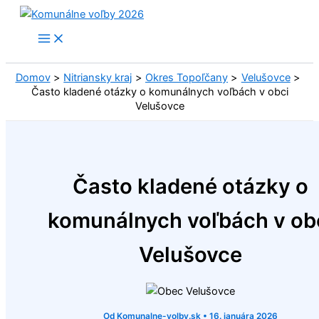
Preskočiť
na
obsah
Domov
Nitriansky kraj
Okres Topoľčany
Velušovce
Často kladené otázky o komunálnych voľbách v obci
Velušovce
Často kladené otázky o
komunálnych voľbách v ob
Velušovce
Od
Komunalne-volby.sk
•
16. januára 2026