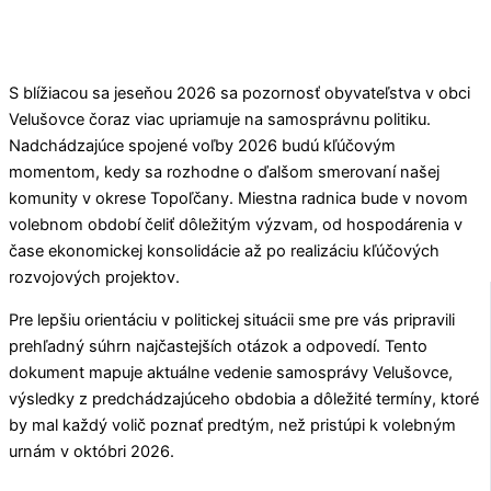
S blížiacou sa jeseňou 2026 sa pozornosť obyvateľstva v obci
Velušovce
čoraz viac upriamuje na samosprávnu politiku.
Nadchádzajúce spojené voľby 2026 budú kľúčovým
momentom, kedy sa rozhodne o ďalšom smerovaní našej
komunity v okrese
Topoľčany
. Miestna radnica bude v novom
volebnom období čeliť dôležitým výzvam, od hospodárenia v
čase ekonomickej konsolidácie až po realizáciu kľúčových
rozvojových projektov.
Pre lepšiu orientáciu v politickej situácii sme pre vás pripravili
prehľadný súhrn najčastejších otázok a odpovedí. Tento
dokument mapuje aktuálne vedenie samosprávy
Velušovce
,
výsledky z predchádzajúceho obdobia a dôležité termíny, ktoré
by mal každý volič poznať predtým, než pristúpi k volebným
urnám v októbri 2026.