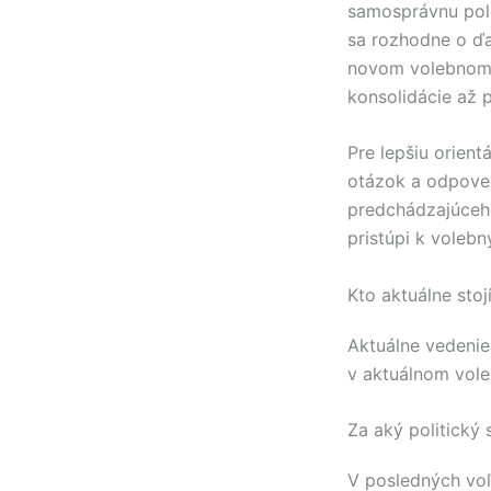
samosprávnu pol
sa rozhodne o ď
novom volebnom 
konsolidácie až 
Pre lepšiu orientá
otázok a odpove
predchádzajúceho
pristúpi k voleb
Kto aktuálne stoj
Aktuálne vedeni
v aktuálnom vol
Za aký politický
V posledných vo