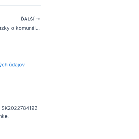
ĎALŠÍ
Často kladené otázky o komunálnych voľbách v obci Šalov
ých údajov
H: SK2022784192
nke.