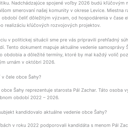
itiku. Nadchádzajúce spojené voľby 2026 budú kľúčovým
alšom smerovaní našej komunity v okrese
Levice
. Miestna 
období čeliť dôležitým výzvam, od hospodárenia v čase 
po realizáciu kľúčových rozvojových projektov.
ciu v politickej situácii sme pre vás pripravili prehľadný sú
dí. Tento dokument mapuje aktuálne vedenie samosprávy
 obdobia a dôležité termíny, ktoré by mal každý volič po
ným urnám v októbri 2026.
í v čele obce Šahy?
e obce
Šahy
reprezentuje starosta
Pál Zachar
. Táto osoba 
ebnom období 2022 – 2026.
 subjekt kandidovalo aktuálne vedenie obce Šahy?
ľbách v roku 2022 podporovali kandidáta s menom
Pál Zac