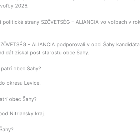
voľby 2026.
 politické strany SZÖVETSÉG – ALIANCIA vo voľbách v ro
SZÖVETSÉG – ALIANCIA
podporovali v obci
Šahy
kandidát
ndidát získal post starostu obce
Šahy
.
patrí obec Šahy?
 do okresu
Levice
.
atrí obec Šahy?
 pod
Nitriansky kraj
.
 Šahy?