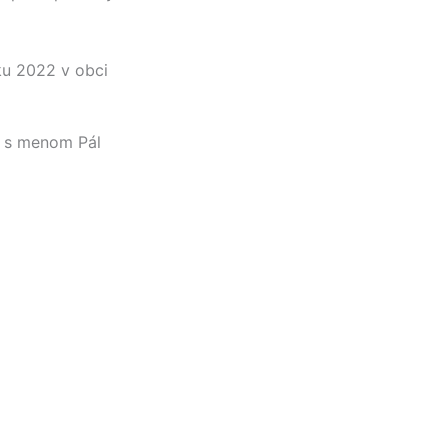
ku 2022 v obci
a s menom
Pál