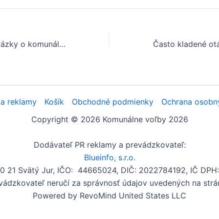
Často kladené otázky o komunálnych voľbách v obci Starý Tekov
a reklamy
Košík
Obchodné podmienky
Ochrana osobn
Copyright © 2026 Komunálne voľby 2026
Dodávateľ PR reklamy a prevádzkovateľ:
Blueinfo, s.r.o.
00 21 Svätý Jur, IČO: 44665024, DIČ: 2022784192, IČ DP
vádzkovateľ neručí za správnosť údajov uvedených na strá
Powered by RevoMind United States LLC