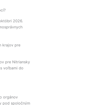
cí?
októbri 2026.
amosprávnych
 krajov pre
jov pre
Nitriansky
 s voľbami do
do orgánov
ov pod spoločným