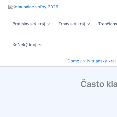
Preskočiť
na
obsah
Bratislavský kraj
Trnavský kraj
Trenčians
Košický kraj
Domov
Nitriansky kraj
Často kl