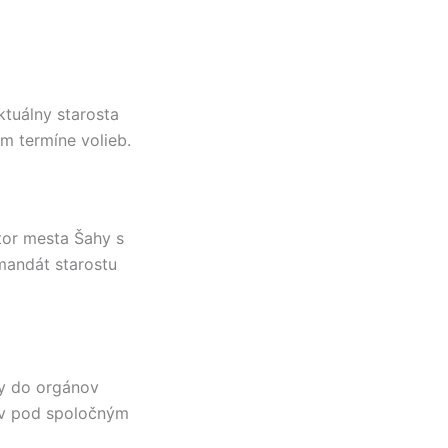
ktuálny starosta
m termíne volieb.
átor mesta
Šahy
s
andát starostu
by do orgánov
ov pod spoločným