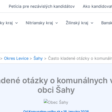
Petícia pre nezávislých kandidátov
Ako kandidova
ky kraj
Nitriansky kraj
Žilinský kraj
Bansk
Okres Levice
Šahy
Často kladené otázky o komunáln
adené otázky o komunálnych 
obci Šahy
Od
Komunalne-volby.sk
•
16. januára 2026