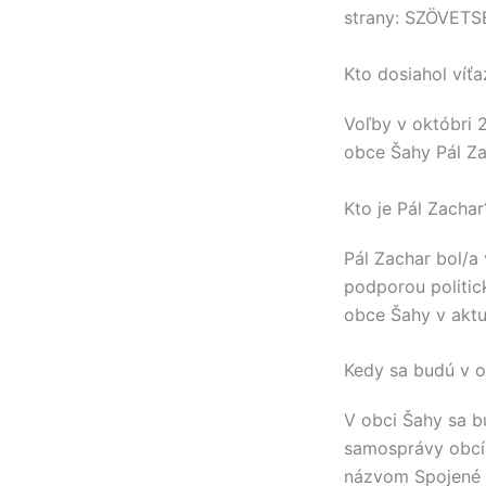
strany:
SZÖVETSÉ
Kto dosiahol víť
Voľby v októbri 
obce
Šahy
Pál Z
Kto je Pál Zachar
Pál Zachar
bol/a 
podporou politic
obce
Šahy
v akt
Kedy sa budú v o
V obci
Šahy
sa b
samosprávy obcí
názvom Spojené 