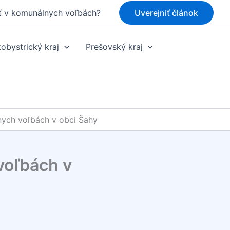
ť v komunálnych voľbách?
Uverejniť článok
obystrický kraj
Prešovský kraj
ych voľbách v obci Šahy
voľbách v