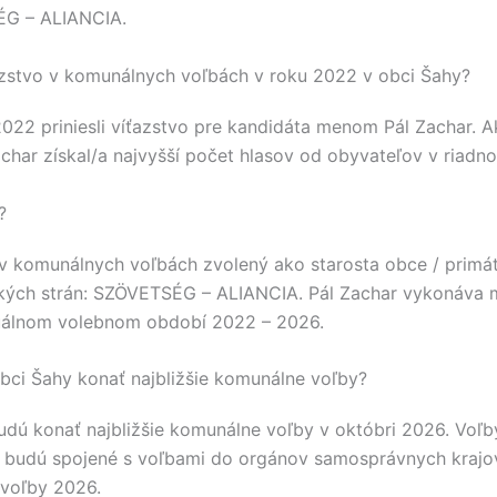
G – ALIANCIA
.
azstvo v komunálnych voľbách v roku 2022 v obci Šahy?
2022 priniesli víťazstvo pre kandidáta menom
Pál Zachar
. A
achar
získal/a najvyšší počet hlasov od obyvateľov v riadno
?
v komunálnych voľbách zvolený ako starosta obce / prim
kých strán:
SZÖVETSÉG – ALIANCIA
.
Pál Zachar
vykonáva m
uálnom volebnom období 2022 – 2026.
bci Šahy konať najbližšie komunálne voľby?
udú konať najbližšie komunálne voľby v októbri 2026. Voľ
 budú spojené s voľbami do orgánov samosprávnych kraj
voľby 2026.