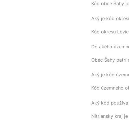
Kód obce
Šahy
j
Aký je kód okres
Kód okresu
Levic
Do akého územné
Obec
Šahy
patrí
Aký je kód územ
Kód územného 
Aký kód používa 
Nitriansky kraj
je