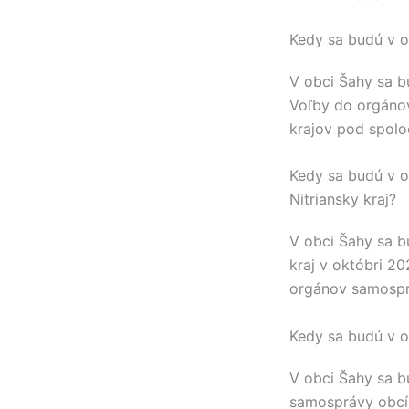
Kedy sa budú v o
V obci
Šahy
sa b
Voľby do orgáno
krajov pod spol
Kedy sa budú v o
Nitriansky kraj?
V obci
Šahy
sa b
kraj
v októbri 20
orgánov samospr
Kedy sa budú v o
V obci
Šahy
sa bu
samosprávy obcí