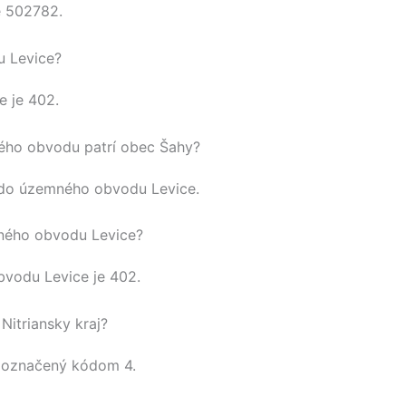
e
502782
.
u Levice?
e
je 402.
ho obvodu patrí obec Šahy?
 do územného obvodu
Levice
.
ného obvodu Levice?
obvodu
Levice
je 402.
Nitriansky kraj?
 označený kódom 4.