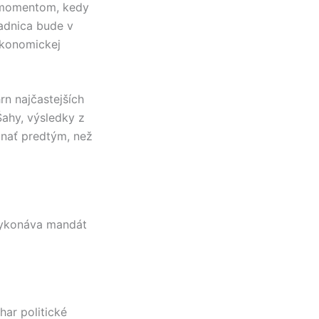
 momentom, kedy
radnica bude v
ekonomickej
hrn najčastejších
Šahy
, výsledky z
znať predtým, než
vykonáva mandát
har
politické