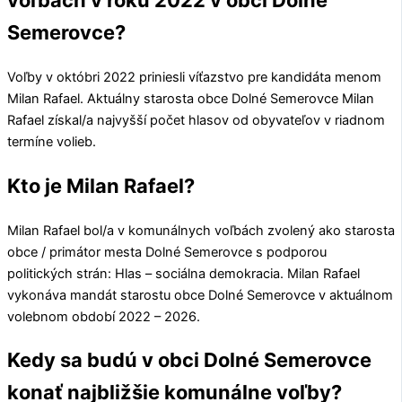
voľbách v roku 2022 v obci Dolné
Semerovce?
Voľby v októbri 2022 priniesli víťazstvo pre kandidáta menom
Milan Rafael
. Aktuálny starosta obce
Dolné Semerovce
Milan
Rafael
získal/a najvyšší počet hlasov od obyvateľov v riadnom
termíne volieb.
Kto je Milan Rafael?
Milan Rafael
bol/a v komunálnych voľbách zvolený ako starosta
obce / primátor mesta
Dolné Semerovce
s podporou
politických strán:
Hlas – sociálna demokracia
.
Milan Rafael
vykonáva mandát starostu obce
Dolné Semerovce
v aktuálnom
volebnom období 2022 – 2026.
Kedy sa budú v obci Dolné Semerovce
konať najbližšie komunálne voľby?