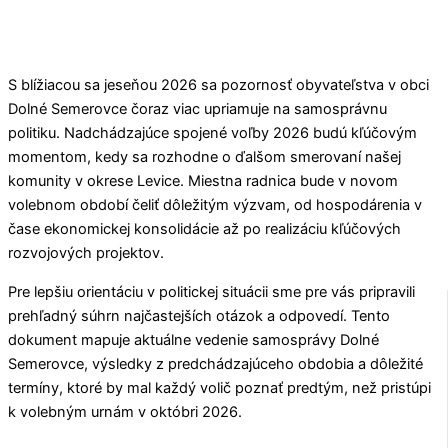
S blížiacou sa jeseňou 2026 sa pozornosť obyvateľstva v obci
Dolné Semerovce
čoraz viac upriamuje na samosprávnu
politiku. Nadchádzajúce spojené voľby 2026 budú kľúčovým
momentom, kedy sa rozhodne o ďalšom smerovaní našej
komunity v okrese
Levice
. Miestna radnica bude v novom
volebnom období čeliť dôležitým výzvam, od hospodárenia v
čase ekonomickej konsolidácie až po realizáciu kľúčových
rozvojových projektov.
Pre lepšiu orientáciu v politickej situácii sme pre vás pripravili
prehľadný súhrn najčastejších otázok a odpovedí. Tento
dokument mapuje aktuálne vedenie samosprávy
Dolné
Semerovce
, výsledky z predchádzajúceho obdobia a dôležité
termíny, ktoré by mal každý volič poznať predtým, než pristúpi
k volebným urnám v októbri 2026.