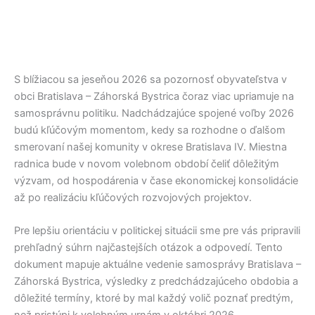
S blížiacou sa jeseňou 2026 sa pozornosť obyvateľstva v
obci
Bratislava – Záhorská Bystrica
čoraz viac upriamuje na
samosprávnu politiku. Nadchádzajúce spojené voľby 2026
budú kľúčovým momentom, kedy sa rozhodne o ďalšom
smerovaní našej komunity v okrese
Bratislava IV
. Miestna
radnica bude v novom volebnom období čeliť dôležitým
výzvam, od hospodárenia v čase ekonomickej konsolidácie
až po realizáciu kľúčových rozvojových projektov.
Pre lepšiu orientáciu v politickej situácii sme pre vás pripravili
prehľadný súhrn najčastejších otázok a odpovedí. Tento
dokument mapuje aktuálne vedenie samosprávy
Bratislava –
Záhorská Bystrica
, výsledky z predchádzajúceho obdobia a
dôležité termíny, ktoré by mal každý volič poznať predtým,