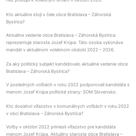
než pristúpi k volebným urnám v októbri 2026.
Kto aktuálne stojí v čele obce Bratislava – Záhorská
Bystrica?
Aktuálne vedenie obce
Bratislava – Záhorská Bystrica
reprezentuje starosta
Jozef Krúpa
. Táto osoba vykonáva
mandát v aktuálnom volebnom období 2022 – 2026.
Za aký politický subjekt kandidovalo aktuálne vedenie obce
Bratislava – Záhorská Bystrica?
V posledných voľbách v roku 2022 podporovali kandidáta s
menom
Jozef Krúpa
politické strany:
SOM Slovensko
.
Kto dosiahol víťazstvo v komunálnych voľbách v roku 2022
v obci Bratislava – Záhorská Bystrica?
Voľby v októbri 2022 priniesli víťazstvo pre kandidáta
menom
Jozef Krúpa
. Aktuálny starosta obce
Bratislava –