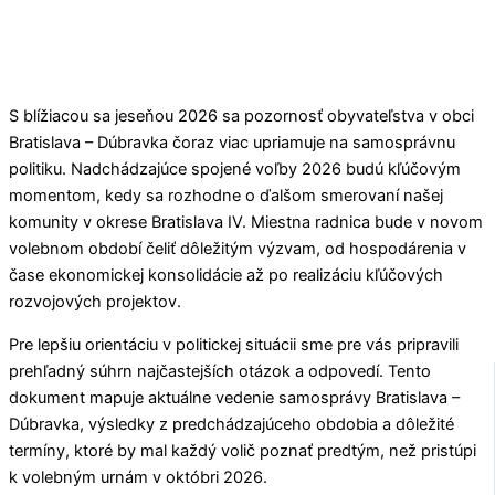
S blížiacou sa jeseňou 2026 sa pozornosť obyvateľstva v obci
Bratislava – Dúbravka
čoraz viac upriamuje na samosprávnu
politiku. Nadchádzajúce spojené voľby 2026 budú kľúčovým
momentom, kedy sa rozhodne o ďalšom smerovaní našej
komunity v okrese
Bratislava IV
. Miestna radnica bude v novom
volebnom období čeliť dôležitým výzvam, od hospodárenia v
čase ekonomickej konsolidácie až po realizáciu kľúčových
rozvojových projektov.
Pre lepšiu orientáciu v politickej situácii sme pre vás pripravili
prehľadný súhrn najčastejších otázok a odpovedí. Tento
dokument mapuje aktuálne vedenie samosprávy
Bratislava –
Dúbravka
, výsledky z predchádzajúceho obdobia a dôležité
termíny, ktoré by mal každý volič poznať predtým, než pristúpi
k volebným urnám v októbri 2026.