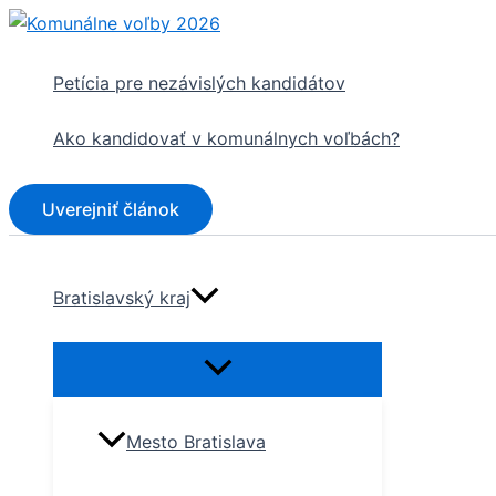
Preskočiť
na
obsah
Petícia pre nezávislých kandidátov
Ako kandidovať v komunálnych voľbách?
Uverejniť článok
Bratislavský kraj
Mesto Bratislava