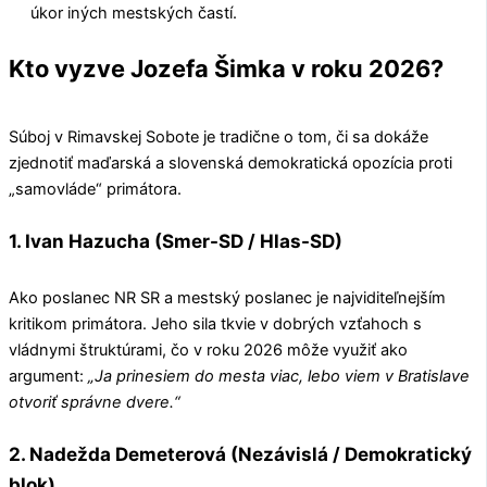
úkor iných mestských častí.
Kto vyzve Jozefa Šimka v roku 2026?
Súboj v Rimavskej Sobote je tradične o tom, či sa dokáže
zjednotiť maďarská a slovenská demokratická opozícia proti
„samovláde“ primátora.
1. Ivan Hazucha (Smer-SD / Hlas-SD)
Ako poslanec NR SR a mestský poslanec je najviditeľnejším
kritikom primátora. Jeho sila tkvie v dobrých vzťahoch s
vládnymi štruktúrami, čo v roku 2026 môže využiť ako
argument:
„Ja prinesiem do mesta viac, lebo viem v Bratislave
otvoriť správne dvere.“
2. Nadežda Demeterová (Nezávislá / Demokratický
blok)