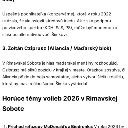
Úspešná podnikateľka (konzervárne), ktorá v roku 2022
ukázala, že vie osloviť stredovú triedu. Ak získa podporu
pravicového spektra (KDH, SaS, PS), môže byť modernou a
slušnou alternatívou voči Šimkovi.
3. Zoltán Cziprusz (Aliancia / Maďarský blok)
V Rimavskej Sobote je hlas maďarskej menšiny rozhodujúci.
Cziprusz má silnú pozíciu v kraji aj v meste. Otázkou zostáva, či
Aliancia pôjde do boja samostatne, alebo vytvorí širšiu koalíciu,
ktorá by mala reálnu šancu Šimka vystriedať.
Horúce témy volieb 2026 v Rimavskej
Sobote
Príchod reťazcov McDonald’s a Biedronka:
V roku 2026 by