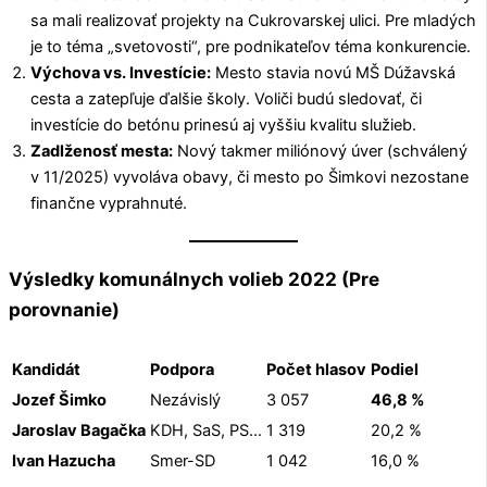
sa mali realizovať projekty na Cukrovarskej ulici. Pre mladých
je to téma „svetovosti“, pre podnikateľov téma konkurencie.
Výchova vs. Investície:
Mesto stavia novú MŠ Dúžavská
cesta a zatepľuje ďalšie školy. Voliči budú sledovať, či
investície do betónu prinesú aj vyššiu kvalitu služieb.
Zadlženosť mesta:
Nový takmer miliónový úver (schválený
v 11/2025) vyvoláva obavy, či mesto po Šimkovi nezostane
finančne vyprahnuté.
Výsledky komunálnych volieb 2022 (Pre
porovnanie)
Kandidát
Podpora
Počet hlasov
Podiel
Jozef Šimko
Nezávislý
3 057
46,8 %
Jaroslav Bagačka
KDH, SaS, PS…
1 319
20,2 %
Ivan Hazucha
Smer-SD
1 042
16,0 %