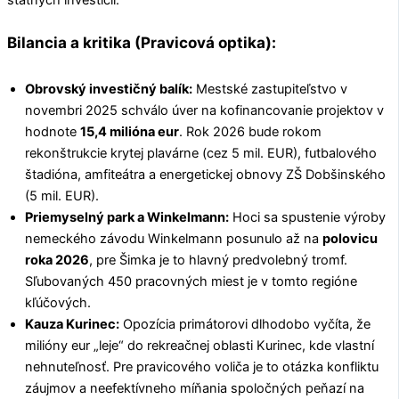
štátnych investícií.
Bilancia a kritika (Pravicová optika):
Obrovský investičný balík:
Mestské zastupiteľstvo v
novembri 2025 schválo úver na kofinancovanie projektov v
hodnote
15,4 milióna eur
. Rok 2026 bude rokom
rekonštrukcie krytej plavárne (cez 5 mil. EUR), futbalového
štadióna, amfiteátra a energetickej obnovy ZŠ Dobšinského
(5 mil. EUR).
Priemyselný park a Winkelmann:
Hoci sa spustenie výroby
nemeckého závodu Winkelmann posunulo až na
polovicu
roka 2026
, pre Šimka je to hlavný predvolebný tromf.
Sľubovaných 450 pracovných miest je v tomto regióne
kľúčových.
Kauza Kurinec:
Opozícia primátorovi dlhodobo vyčíta, že
milióny eur „leje“ do rekreačnej oblasti Kurinec, kde vlastní
nehnuteľnosť. Pre pravicového voliča je to otázka konfliktu
záujmov a neefektívneho míňania spoločných peňazí na