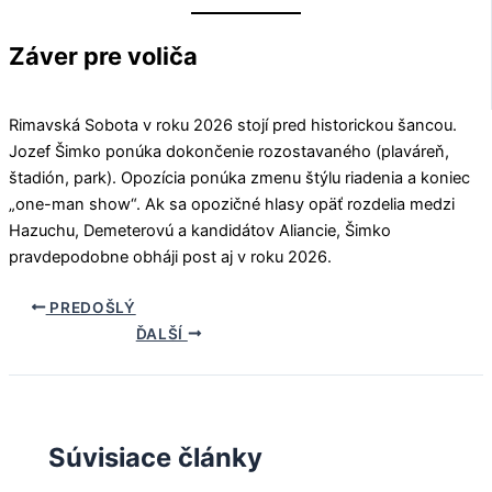
Záver pre voliča
Rimavská Sobota v roku 2026 stojí pred historickou šancou.
Jozef Šimko ponúka dokončenie rozostavaného (plaváreň,
štadión, park). Opozícia ponúka zmenu štýlu riadenia a koniec
„one-man show“. Ak sa opozičné hlasy opäť rozdelia medzi
Hazuchu, Demeterovú a kandidátov Aliancie, Šimko
pravdepodobne obháji post aj v roku 2026.
PREDOŠLÝ
ĎALŠÍ
Súvisiace články